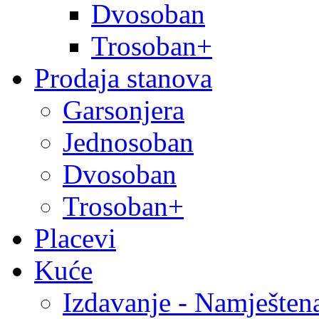
Dvosoban
Trosoban+
Prodaja stanova
Garsonjera
Jednosoban
Dvosoban
Trosoban+
Placevi
Kuće
Izdavanje - Namješten