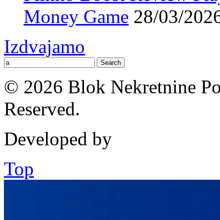
Money Game
28/03/202
Izdvajamo
© 2026 Blok Nekretnine Pod
Reserved.
Developed by
Top