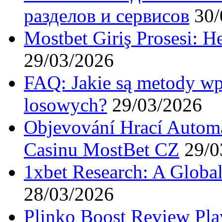
разделов и сервисов
30/
Mostbet Giriş Prosesi: 
29/03/2026
FAQ: Jakie są metody wp
losowych?
29/03/2026
Objevování Hrací Automa
Casinu MostBet CZ
29/0
1xbet Research: A Globa
28/03/2026
Plinko Boost Review Pla