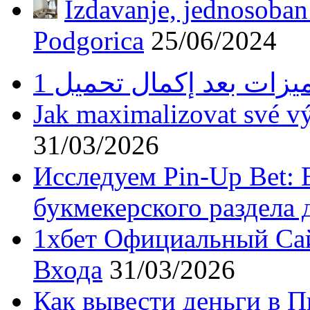
Izdavanje, jednosoban
Podgorica
25/06/2024
Jak maximalizovat své v
31/03/2026
Исследуем Pin-Up Bet:
букмекерского раздела 
1хбет Официальный Сай
Входа
31/03/2026
Как вывести деньги в П