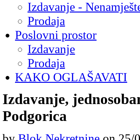
Izdavanje - Nenamješt
Prodaja
Poslovni prostor
Izdavanje
Prodaja
KAKO OGLAŠAVATI
Izdavanje, jednosoba
Podgorica
by
Blok Nekretnine
on
25/