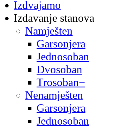
Izdvajamo
Izdavanje stanova
Namješten
Garsonjera
Jednosoban
Dvosoban
Trosoban+
Nenamješten
Garsonjera
Jednosoban