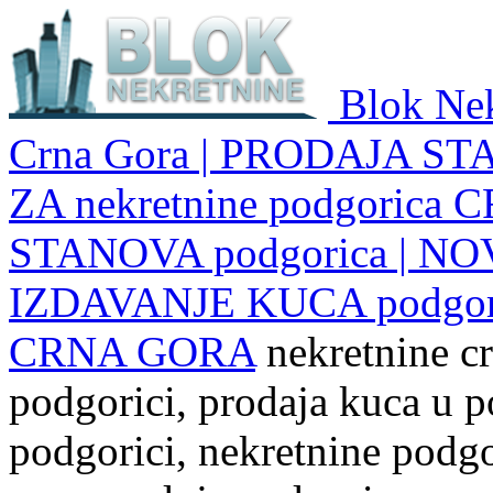
Blok Nek
Crna Gora | PRODAJA ST
ZA nekretnine podgoric
STANOVA podgorica | NO
IZDAVANJE KUCA podgo
CRNA GORA
nekretnine cr
podgorici, prodaja kuca u p
podgorici, nekretnine podgor