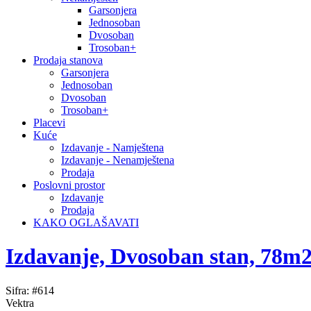
Garsonjera
Jednosoban
Dvosoban
Trosoban+
Prodaja stanova
Garsonjera
Jednosoban
Dvosoban
Trosoban+
Placevi
Kuće
Izdavanje - Namještena
Izdavanje - Nenamještena
Prodaja
Poslovni prostor
Izdavanje
Prodaja
KAKO OGLAŠAVATI
Izdavanje, Dvosoban stan, 78m
Sifra: #614
Vektra