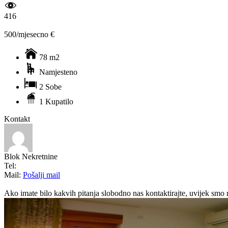
416
500/mjesecno €
78 m2
Namjesteno
2 Sobe
1 Kupatilo
Kontakt
Blok Nekretnine
Tel:
Mail:
Pošalji mail
Ako imate bilo kakvih pitanja slobodno nas kontaktirajte, uvijek smo 