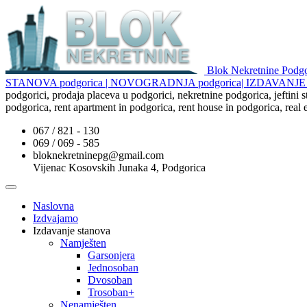
Blok Nekretnine Pod
STANOVA podgorica | NOVOGRADNJA podgorica| IZDAVAN
podgorici, prodaja placeva u podgorici, nekretnine podgorica, jeftini
podgorica, rent apartment in podgorica, rent house in podgorica, real
067 / 821 - 130
069 / 069 - 585
bloknekretninepg@gmail.com
Vijenac Kosovskih Junaka 4, Podgorica
Naslovna
Izdvajamo
Izdavanje stanova
Namješten
Garsonjera
Jednosoban
Dvosoban
Trosoban+
Nenamješten