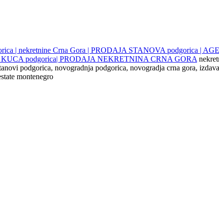
gorica | nekretnine Crna Gora | PRODAJA STANOVA podgorica |
JE KUCA podgorica| PRODAJA NEKRETNINA CRNA GORA
nekret
 stanovi podgorica, novogradnja podgorica, novogradja crna gora, izdava
 estate montenegro