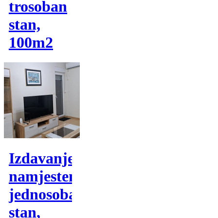
trosoban
stan,
100m2
Izdavanje,
namjesten
jednosoban
stan,