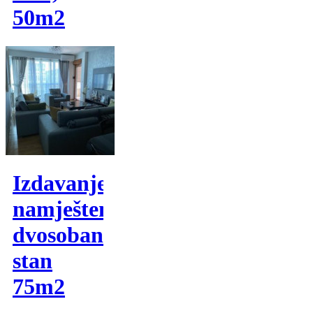
50m2
Izdavanje,
namješten
dvosoban
stan
75m2