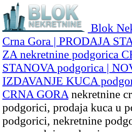
Blok Nek
Crna Gora | PRODAJA ST
ZA nekretnine podgoric
STANOVA podgorica | NO
IZDAVANJE KUCA podgo
CRNA GORA
nekretnine cr
podgorici, prodaja kuca u p
podgorici, nekretnine podgor