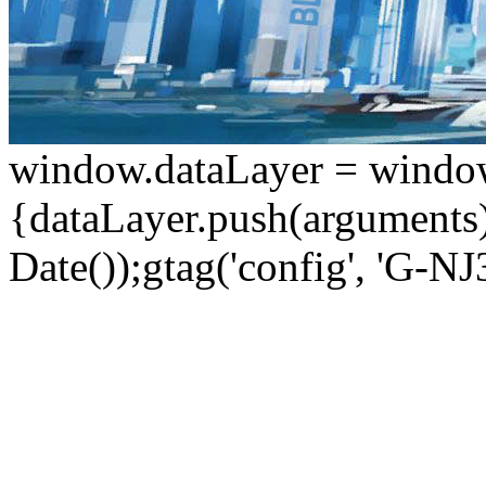
window.dataLayer = window.d
{dataLayer.push(arguments);
Date());gtag('config', 'G-