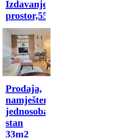
Izdavanje,poslovni
prostor,55m2
Prodaja,
namješten
jednosoban
stan
33m2