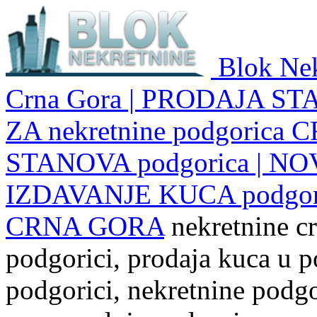
Blok Nek
Crna Gora | PRODAJA ST
ZA nekretnine podgoric
STANOVA podgorica | NO
IZDAVANJE KUCA podgo
CRNA GORA
nekretnine cr
podgorici, prodaja kuca u p
podgorici, nekretnine podgor