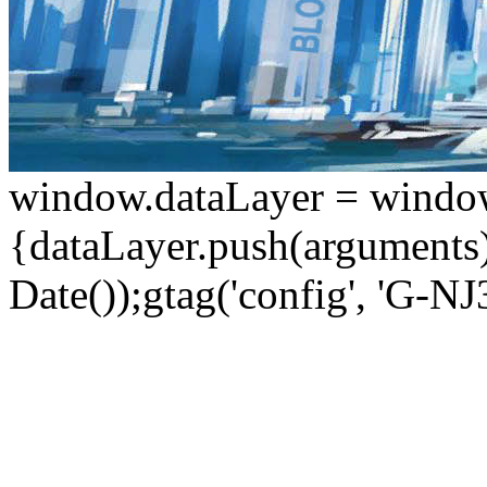
window.dataLayer = window.d
{dataLayer.push(arguments);
Date());gtag('config', 'G-