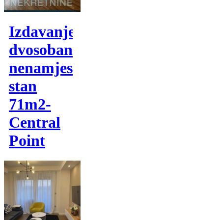
Izdavanje,
dvosoban
nenamjesten
stan
71m2-
Central
Point