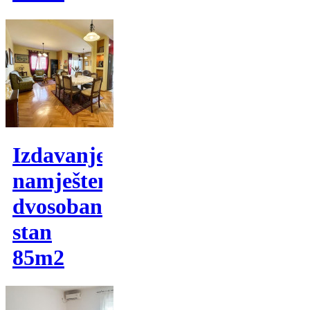
Izdavanje,
namješten
dvosoban
stan
85m2