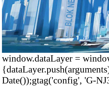
window.dataLayer = window.d
{dataLayer.push(arguments);
Date());gtag('config', 'G-