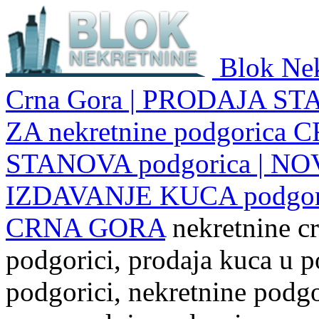
Blok Nek
Crna Gora | PRODAJA ST
ZA nekretnine podgoric
STANOVA podgorica | NO
IZDAVANJE KUCA podgo
CRNA GORA
nekretnine cr
podgorici, prodaja kuca u p
podgorici, nekretnine podgor