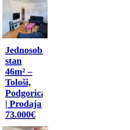
Jednosoban
stan
46m² –
Tološi,
Podgorica
| Prodaja
73.000€