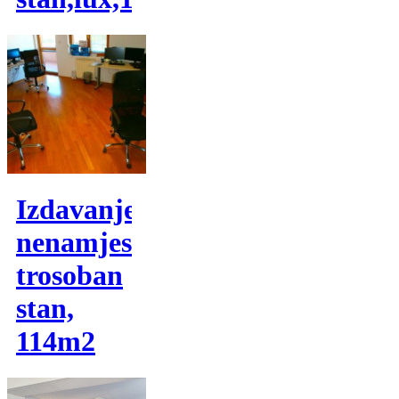
Izdavanje,
nenamjesten
trosoban
stan,
114m2