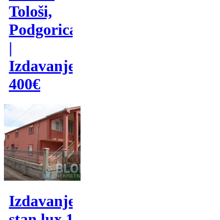
Tološi,
Podgorica
|
Izdavanje
400€
Izdavanje,trosoban
stan,lux,135m2