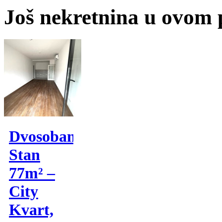
Još nekretnina u ovom
Dvosoban
Stan
77m² –
City
Kvart,