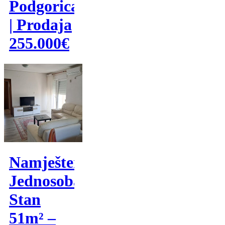
Podgorica
| Prodaja
255.000€
Namješten
Jednosoban
Stan
51m² –