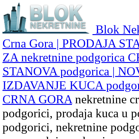
Blok Nek
Crna Gora | PRODAJA ST
ZA nekretnine podgoric
STANOVA podgorica | NO
IZDAVANJE KUCA podgo
CRNA GORA
nekretnine cr
podgorici, prodaja kuca u p
podgorici, nekretnine podgor