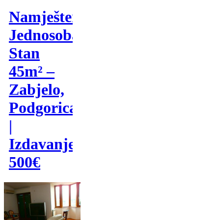
Namješten
Jednosoban
Stan
45m² –
Zabjelo,
Podgorica
|
Izdavanje
500€