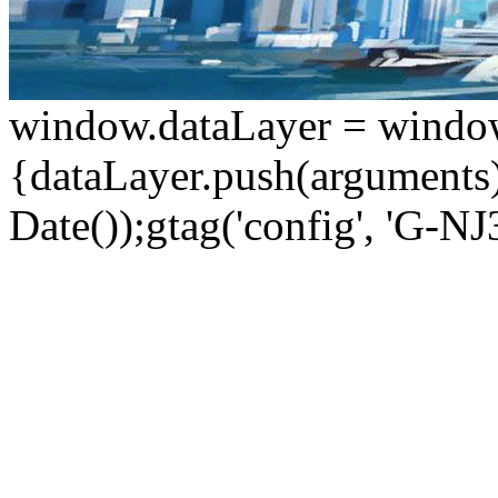
window.dataLayer = window.d
{dataLayer.push(arguments);
Date());gtag('config', 'G-