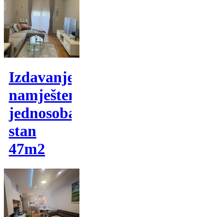
Izdavanje,
namješten
jednosoban
stan
47m2