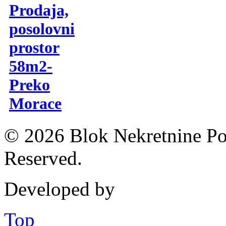
Prodaja,
posolovni
prostor
58m2-
Preko
Morace
© 2026 Blok Nekretnine Pod
Reserved.
Developed by
Top