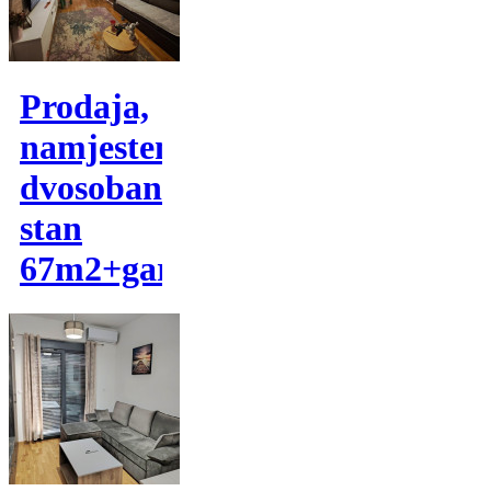
Prodaja,
namjesten
dvosoban
stan
67m2+garaza