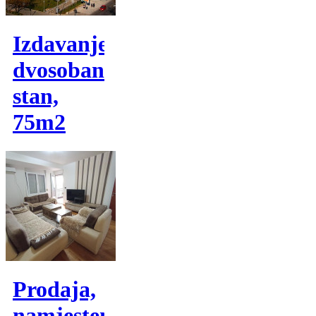
Izdavanje,
dvosoban
stan,
75m2
Prodaja,
namjesten