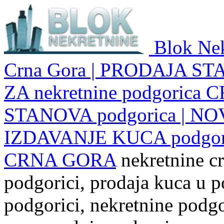
Blok Nek
Crna Gora | PRODAJA ST
ZA nekretnine podgoric
STANOVA podgorica | NO
IZDAVANJE KUCA podgo
CRNA GORA
nekretnine cr
podgorici, prodaja kuca u p
podgorici, nekretnine podgor