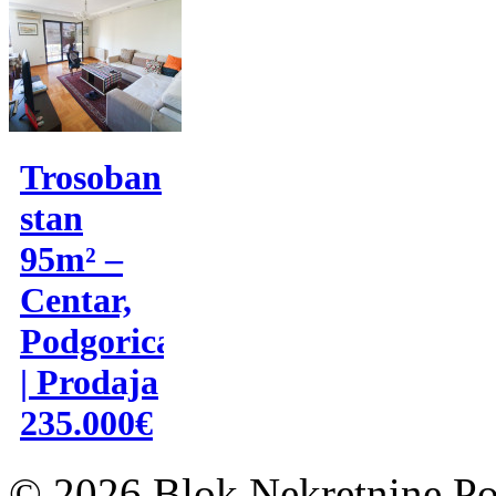
Trosoban
stan
95m² –
Centar,
Podgorica
| Prodaja
235.000€
© 2026 Blok Nekretnine Pod