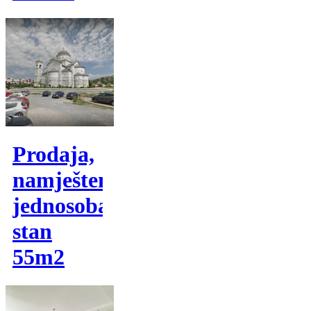
Prodaja,
namješten
jednosoban
stan
55m2