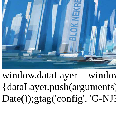
window.dataLayer = window.d
{dataLayer.push(arguments);
Date());gtag('config', 'G-