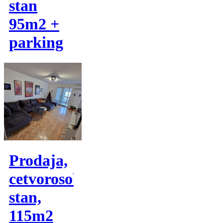
stan
95m2 +
parking
Prodaja,
cetvorosoban
stan,
115m2