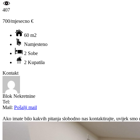
407
700/mjesecno €
60 m2
Namjesteno
2 Sobe
2 Kupatila
Kontakt
Blok Nekretnine
Tel:
Mail:
Pošalji mail
Ako imate bilo kakvih pitanja slobodno nas kontaktirajte, uvijek smo 