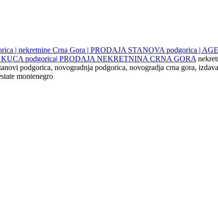
gorica | nekretnine Crna Gora | PRODAJA STANOVA podgorica |
JE KUCA podgorica| PRODAJA NEKRETNINA CRNA GORA
nekret
 stanovi podgorica, novogradnja podgorica, novogradja crna gora, izdava
 estate montenegro