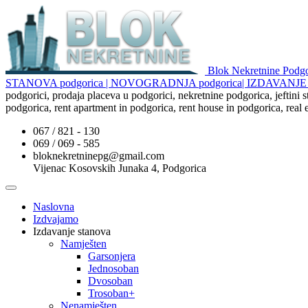
Blok Nekretnine Pod
STANOVA podgorica | NOVOGRADNJA podgorica| IZDAVAN
podgorici, prodaja placeva u podgorici, nekretnine podgorica, jeftini
podgorica, rent apartment in podgorica, rent house in podgorica, real
067 / 821 - 130
069 / 069 - 585
bloknekretninepg@gmail.com
Vijenac Kosovskih Junaka 4, Podgorica
Naslovna
Izdvajamo
Izdavanje stanova
Namješten
Garsonjera
Jednosoban
Dvosoban
Trosoban+
Nenamješten