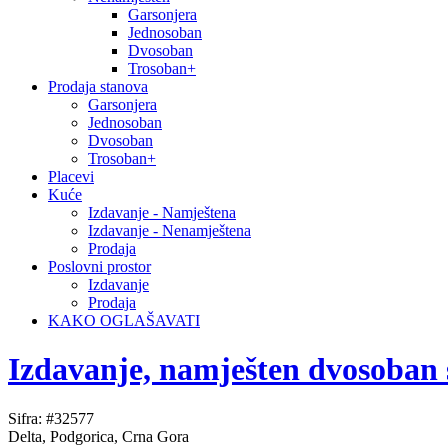
Garsonjera
Jednosoban
Dvosoban
Trosoban+
Prodaja stanova
Garsonjera
Jednosoban
Dvosoban
Trosoban+
Placevi
Kuće
Izdavanje - Namještena
Izdavanje - Nenamještena
Prodaja
Poslovni prostor
Izdavanje
Prodaja
KAKO OGLAŠAVATI
Izdavanje, namješten dvosoban
Sifra: #32577
Delta, Podgorica, Crna Gora