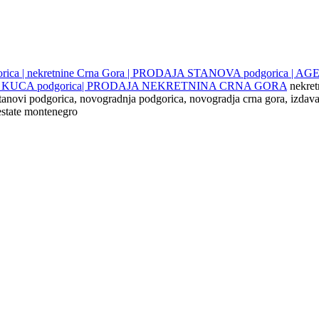
gorica | nekretnine Crna Gora | PRODAJA STANOVA podgorica |
JE KUCA podgorica| PRODAJA NEKRETNINA CRNA GORA
nekret
 stanovi podgorica, novogradnja podgorica, novogradja crna gora, izdava
 estate montenegro