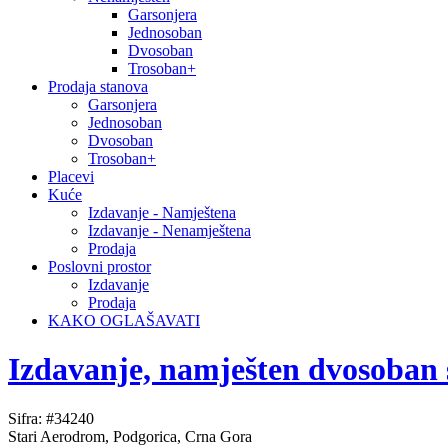
Garsonjera
Jednosoban
Dvosoban
Trosoban+
Prodaja stanova
Garsonjera
Jednosoban
Dvosoban
Trosoban+
Placevi
Kuće
Izdavanje - Namještena
Izdavanje - Nenamještena
Prodaja
Poslovni prostor
Izdavanje
Prodaja
KAKO OGLAŠAVATI
Izdavanje, namješten dvosoban
Sifra: #34240
Stari Aerodrom, Podgorica, Crna Gora