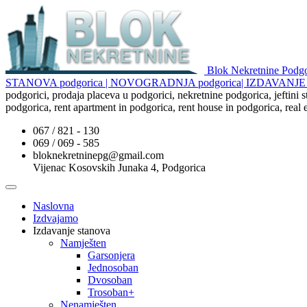
Blok Nekretnine Pod
STANOVA podgorica | NOVOGRADNJA podgorica| IZDAVAN
podgorici, prodaja placeva u podgorici, nekretnine podgorica, jeftini
podgorica, rent apartment in podgorica, rent house in podgorica, real
067 / 821 - 130
069 / 069 - 585
bloknekretninepg@gmail.com
Vijenac Kosovskih Junaka 4, Podgorica
Naslovna
Izdvajamo
Izdavanje stanova
Namješten
Garsonjera
Jednosoban
Dvosoban
Trosoban+
Nenamješten