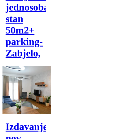
jednosoban
stan
50m2+
parking-
Zabjelo,
Izdavanje,
nov