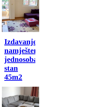
Izdavanje,
namješten
jednosoban
stan
45m2