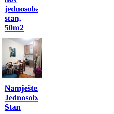
jednosoban
stan,
50m2
Namješten
Jednosoban
Stan