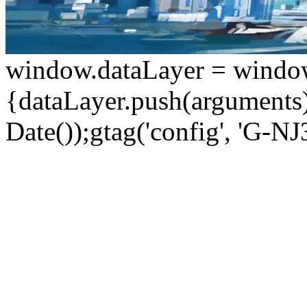
window.dataLayer = window.d
{dataLayer.push(arguments);
Date());gtag('config', 'G-