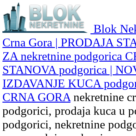
Blok Nek
Crna Gora | PRODAJA ST
ZA nekretnine podgoric
STANOVA podgorica | NO
IZDAVANJE KUCA podgo
CRNA GORA
nekretnine cr
podgorici, prodaja kuca u p
podgorici, nekretnine podgor