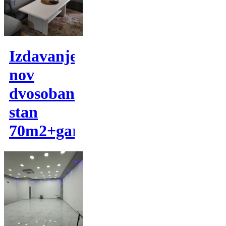
Izdavanje,
nov
dvosoban
stan
70m2+garaza