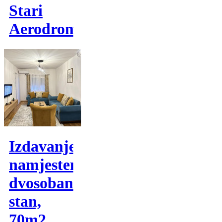
Stari
Aerodrom
Izdavanje,
namjesten
dvosoban
stan,
70m2