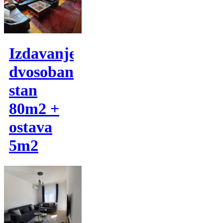
Izdavanje,
dvosoban
stan
80m2 +
ostava
5m2