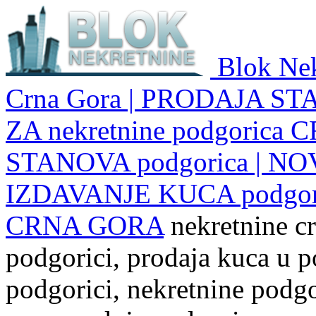
Blok Nek
Crna Gora | PRODAJA ST
ZA nekretnine podgoric
STANOVA podgorica | NO
IZDAVANJE KUCA podgo
CRNA GORA
nekretnine cr
podgorici, prodaja kuca u p
podgorici, nekretnine podgor