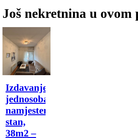
Još nekretnina u ovom
Izdavanje,
jednosoban
namjesten
stan,
38m2 –