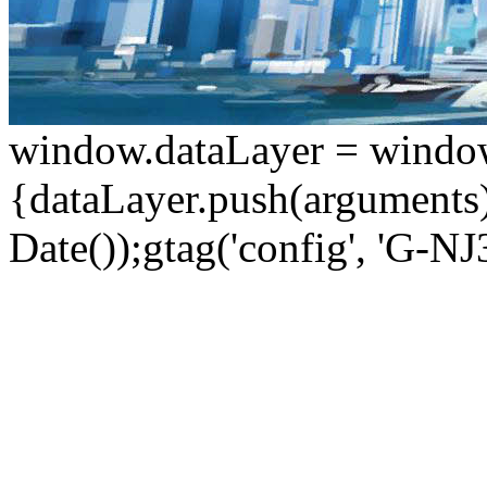
window.dataLayer = window.d
{dataLayer.push(arguments);
Date());gtag('config', 'G-