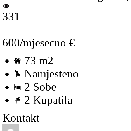
331
600/mjesecno €
73 m2
Namjesteno
2 Sobe
2 Kupatila
Kontakt