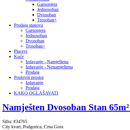
Garsonjera
Jednosoban
Dvosoban
Trosoban+
Prodaja stanova
Garsonjera
Jednosoban
Dvosoban
Trosoban+
Placevi
Kuće
Izdavanje - Namještena
Izdavanje - Nenamještena
Prodaja
Poslovni prostor
Izdavanje
Prodaja
KAKO OGLAŠAVATI
Namješten Dvosoban Stan 65m² –
Sifra: #34765
City kvart, Podgorica, Crna Gora