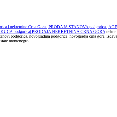
gorica | nekretnine Crna Gora | PRODAJA STANOVA podgorica |
JE KUCA podgorica| PRODAJA NEKRETNINA CRNA GORA
nekret
 stanovi podgorica, novogradnja podgorica, novogradja crna gora, izdava
 estate montenegro