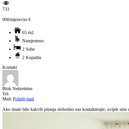
733
900/mjesecno €
65 m2
Namjesteno
2 Sobe
2 Kupatila
Kontakt
Blok Nekretnine
Tel:
Mail:
Pošalji mail
Ako imate bilo kakvih pitanja slobodno nas kontaktirajte, uvijek smo 