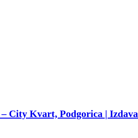
 City Kvart, Podgorica | Izdava