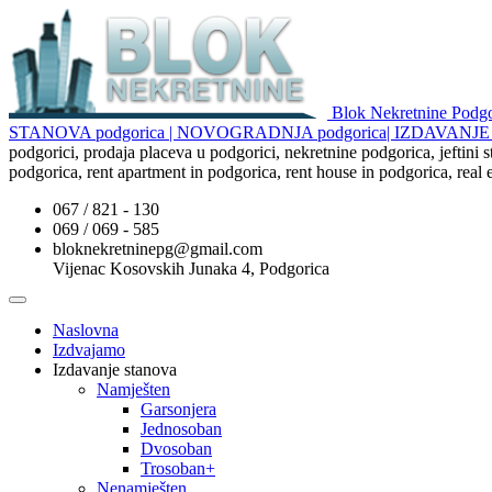
Blok Nekretnine Pod
STANOVA podgorica | NOVOGRADNJA podgorica| IZDAVAN
podgorici, prodaja placeva u podgorici, nekretnine podgorica, jeftini
podgorica, rent apartment in podgorica, rent house in podgorica, real
067 / 821 - 130
069 / 069 - 585
bloknekretninepg@gmail.com
Vijenac Kosovskih Junaka 4, Podgorica
Naslovna
Izdvajamo
Izdavanje stanova
Namješten
Garsonjera
Jednosoban
Dvosoban
Trosoban+
Nenamješten