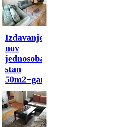
Izdavanje,
nov
jednosoban
stan
50m2+garaza