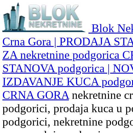
Blok Nek
Crna Gora | PRODAJA ST
ZA nekretnine podgoric
STANOVA podgorica | NO
IZDAVANJE KUCA podgo
CRNA GORA
nekretnine cr
podgorici, prodaja kuca u p
podgorici, nekretnine podgor