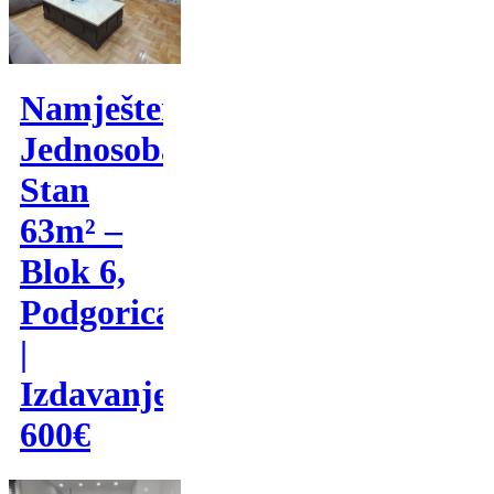
Namješten
Jednosoban
Stan
63m² –
Blok 6,
Podgorica
|
Izdavanje
600€