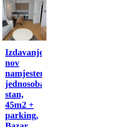
Izdavanje,
nov
namjesten
jednosoban
stan,
45m2 +
parking,
Bazar