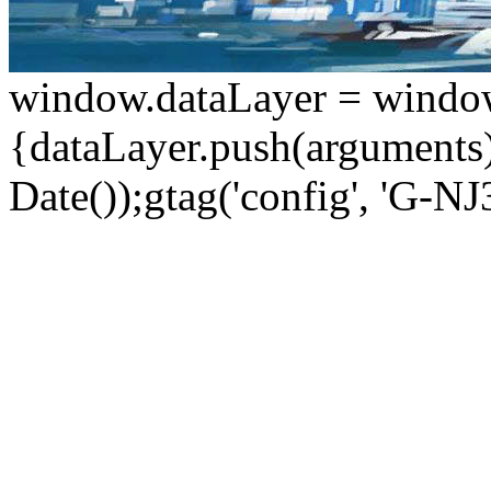
window.dataLayer = window.d
{dataLayer.push(arguments);
Date());gtag('config', 'G-