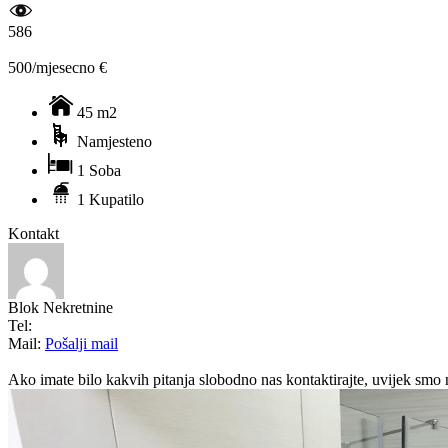
586
500/mjesecno €
45 m2
Namjesteno
1 Soba
1 Kupatilo
Kontakt
Blok Nekretnine
Tel:
Mail:
Pošalji mail
Ako imate bilo kakvih pitanja slobodno nas kontaktirajte, uvijek smo 