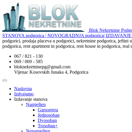
Blok Nekretnine Pod
STANOVA podgorica | NOVOGRADNJA podgorica| IZDAVAN
podgorici, prodaja placeva u podgorici, nekretnine podgorica, jeftini
podgorica, rent apartment in podgorica, rent house in podgorica, real
067 / 821 - 130
069 / 069 - 585
bloknekretninepg@gmail.com
Vijenac Kosovskih Junaka 4, Podgorica
Naslovna
Izdvajamo
Izdavanje stanova
Namješten
Garsonjera
Jednosoban
Dvosoban
Trosoban+
Nenamješten