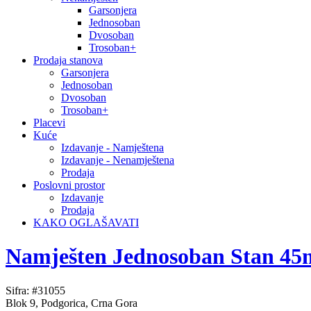
Garsonjera
Jednosoban
Dvosoban
Trosoban+
Prodaja stanova
Garsonjera
Jednosoban
Dvosoban
Trosoban+
Placevi
Kuće
Izdavanje - Namještena
Izdavanje - Nenamještena
Prodaja
Poslovni prostor
Izdavanje
Prodaja
KAKO OGLAŠAVATI
Namješten Jednosoban Stan 45m²
Sifra: #31055
Blok 9, Podgorica, Crna Gora