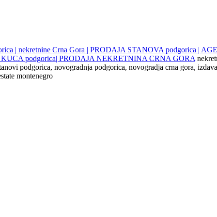
gorica | nekretnine Crna Gora | PRODAJA STANOVA podgorica |
JE KUCA podgorica| PRODAJA NEKRETNINA CRNA GORA
nekret
 stanovi podgorica, novogradnja podgorica, novogradja crna gora, izdava
 estate montenegro