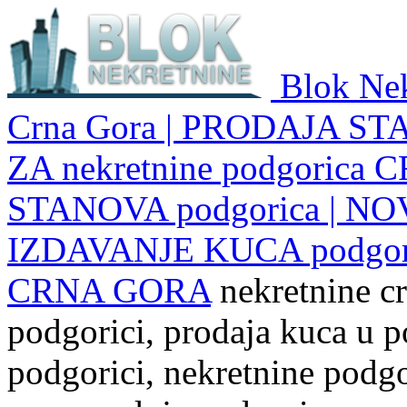
Blok Nek
Crna Gora | PRODAJA ST
ZA nekretnine podgoric
STANOVA podgorica | NO
IZDAVANJE KUCA podgo
CRNA GORA
nekretnine cr
podgorici, prodaja kuca u p
podgorici, nekretnine podgor