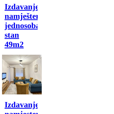
Izdavanje,
namješten
jednosoban
stan
49m2
Izdavanje,