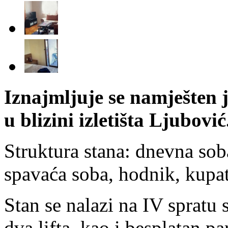
Iznajmljuje se namješten
u blizini izletišta Ljubović
Struktura stana: dnevna sob
spavaća soba, hodnik, kupati
Stan se nalazi na IV spratu
dva lifta, kao i besplatan pa