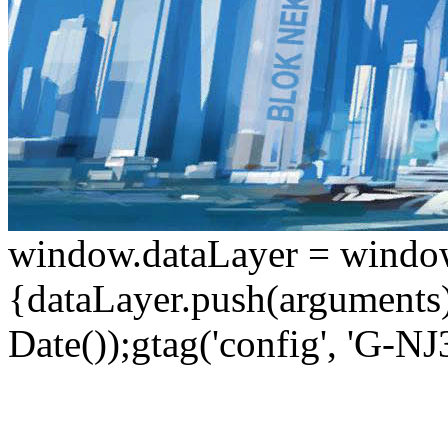
window.dataLayer = window.d
{dataLayer.push(arguments);
Date());gtag('config', 'G-