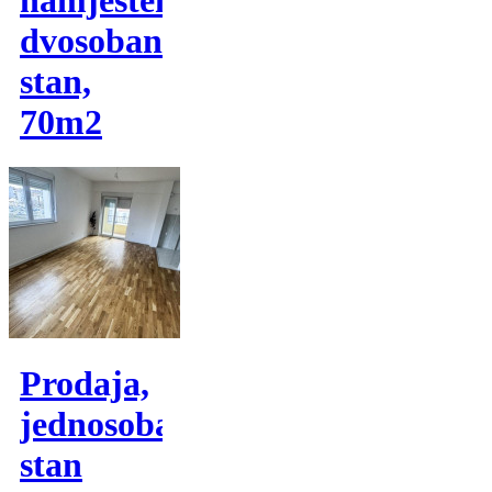
namjesten
dvosoban
stan,
70m2
Prodaja,
jednosoban
stan