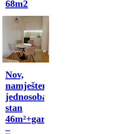
68m2
Nov,
namješten
jednosoban
stan
46m²+garaza
–