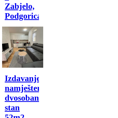
Zabjelo,
Podgorica
Izdavanje,
namješten
dvosoban
stan
52m2