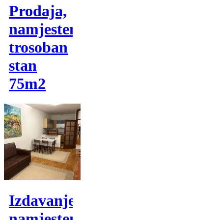
Prodaja,
namjesten
trosoban
stan
75m2
Izdavanje,
namjesten