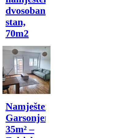
dvosoban
stan,
70m2
Namještena
Garsonjera
35m² –