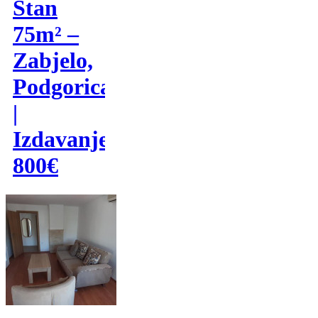
Stan
75m² –
Zabjelo,
Podgorica
|
Izdavanje
800€