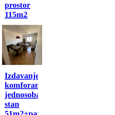
prostor
115m2
Izdavanje,
komforan
jednosoban
stan
51m2+parking