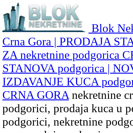
Blok Nek
Crna Gora | PRODAJA ST
ZA nekretnine podgoric
STANOVA podgorica | NO
IZDAVANJE KUCA podgo
CRNA GORA
nekretnine cr
podgorici, prodaja kuca u p
podgorici, nekretnine podgor