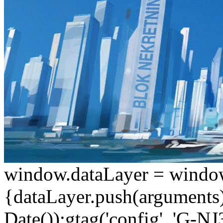
window.dataLayer = window.d
{dataLayer.push(arguments);
Date());gtag('config', 'G-