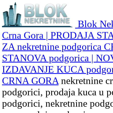
Blok Nek
Crna Gora | PRODAJA ST
ZA nekretnine podgoric
STANOVA podgorica | NO
IZDAVANJE KUCA podgo
CRNA GORA
nekretnine cr
podgorici, prodaja kuca u p
podgorici, nekretnine podgor