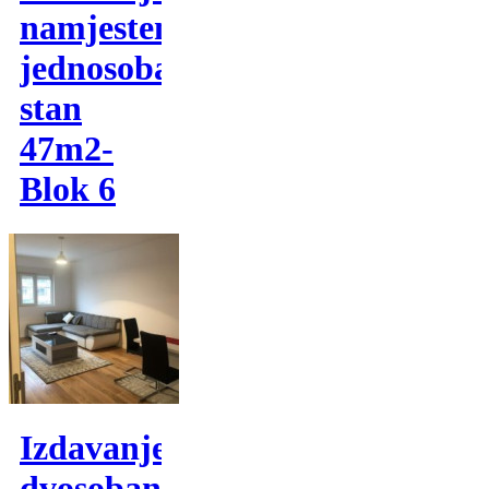
namjesten
jednosoban
stan
47m2-
Blok 6
Izdavanje,
dvosoban