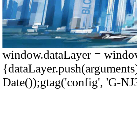
window.dataLayer = window.d
{dataLayer.push(arguments);
Date());gtag('config', 'G-