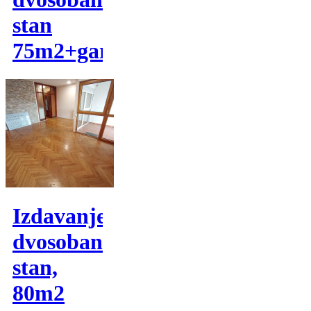
stan
75m2+garaza
Izdavanje,
dvosoban
stan,
80m2