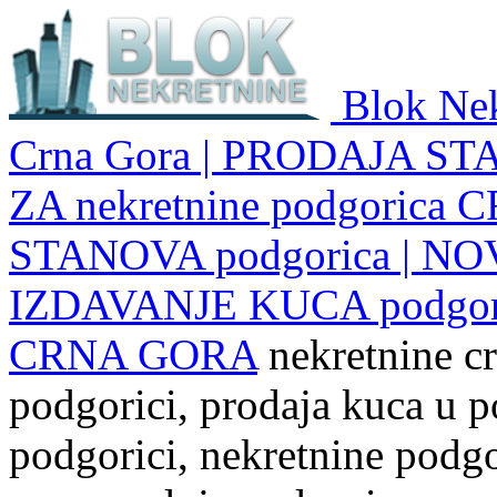
Blok Nek
Crna Gora | PRODAJA ST
ZA nekretnine podgoric
STANOVA podgorica | NO
IZDAVANJE KUCA podgo
CRNA GORA
nekretnine cr
podgorici, prodaja kuca u p
podgorici, nekretnine podgor