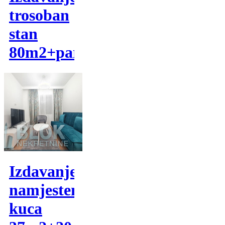
trosoban
stan
80m2+parking
Izdavanje,
namjestena
kuca