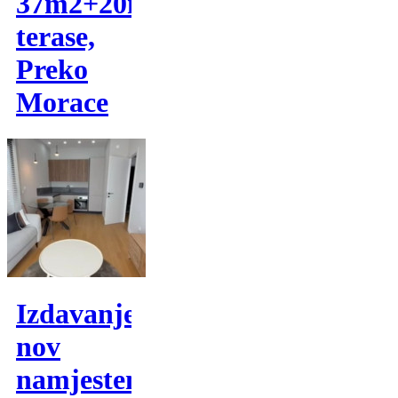
37m2+20m2
terase,
Preko
Morace
Izdavanje,
nov
namjesten