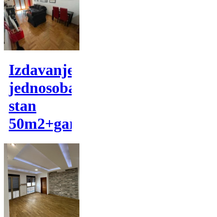
Izdavanje,
jednosoban
stan
50m2+garaza