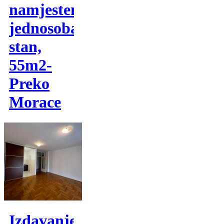
namjesten
jednosoban
stan,
55m2-
Preko
Morace
Izdavanje,