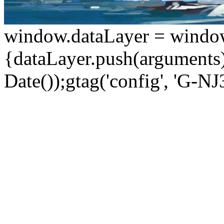
window.dataLayer = window.d
{dataLayer.push(arguments);
Date());gtag('config', 'G-