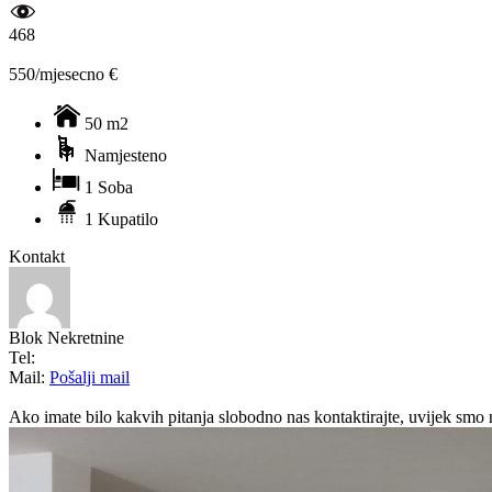
468
550/mjesecno €
50 m2
Namjesteno
1 Soba
1 Kupatilo
Kontakt
Blok Nekretnine
Tel:
Mail:
Pošalji mail
Ako imate bilo kakvih pitanja slobodno nas kontaktirajte, uvijek smo 