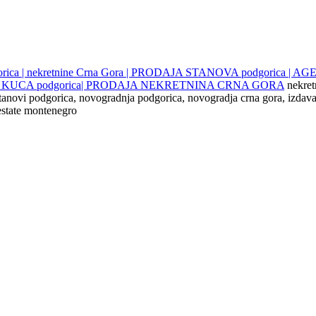
gorica | nekretnine Crna Gora | PRODAJA STANOVA podgorica |
JE KUCA podgorica| PRODAJA NEKRETNINA CRNA GORA
nekret
 stanovi podgorica, novogradnja podgorica, novogradja crna gora, izdava
 estate montenegro