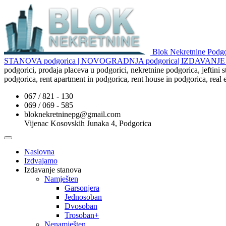
Blok Nekretnine Pod
STANOVA podgorica | NOVOGRADNJA podgorica| IZDAVAN
podgorici, prodaja placeva u podgorici, nekretnine podgorica, jeftini
podgorica, rent apartment in podgorica, rent house in podgorica, real
067 / 821 - 130
069 / 069 - 585
bloknekretninepg@gmail.com
Vijenac Kosovskih Junaka 4, Podgorica
Naslovna
Izdvajamo
Izdavanje stanova
Namješten
Garsonjera
Jednosoban
Dvosoban
Trosoban+
Nenamješten