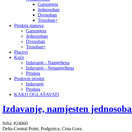
Garsonjera
Jednosoban
Dvosoban
Trosoban+
Prodaja stanova
Garsonjera
Jednosoban
Dvosoban
Trosoban+
Placevi
Kuće
Izdavanje - Namještena
Izdavanje - Nenamještena
Prodaja
Poslovni prostor
Izdavanje
Prodaja
KAKO OGLAŠAVATI
Izdavanje, namjesten jednosoba
Sifra: #24060
Delta-Central Point, Podgorica, Crna Gora