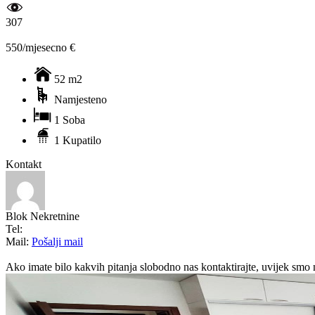
307
550/mjesecno €
52 m2
Namjesteno
1 Soba
1 Kupatilo
Kontakt
Blok Nekretnine
Tel:
Mail:
Pošalji mail
Ako imate bilo kakvih pitanja slobodno nas kontaktirajte, uvijek smo 