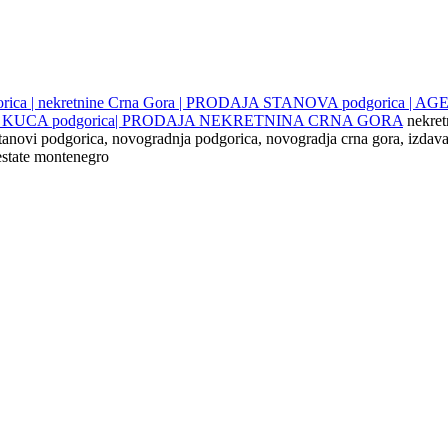
gorica | nekretnine Crna Gora | PRODAJA STANOVA podgorica |
JE KUCA podgorica| PRODAJA NEKRETNINA CRNA GORA
nekret
 stanovi podgorica, novogradnja podgorica, novogradja crna gora, izdava
 estate montenegro