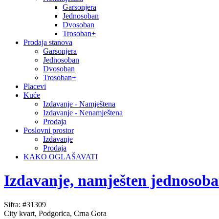
Garsonjera
Jednosoban
Dvosoban
Trosoban+
Prodaja stanova
Garsonjera
Jednosoban
Dvosoban
Trosoban+
Placevi
Kuće
Izdavanje - Namještena
Izdavanje - Nenamještena
Prodaja
Poslovni prostor
Izdavanje
Prodaja
KAKO OGLAŠAVATI
Izdavanje, namješten jednosob
Sifra: #31309
City kvart, Podgorica, Crna Gora