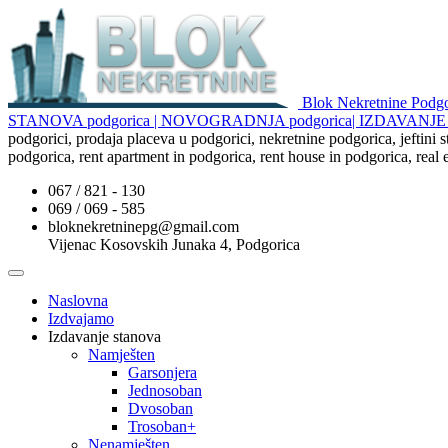
Blok Nekretnine Pod
STANOVA podgorica | NOVOGRADNJA podgorica| IZDAVAN
podgorici, prodaja placeva u podgorici, nekretnine podgorica, jeftini
podgorica, rent apartment in podgorica, rent house in podgorica, real
067 / 821 - 130
069 / 069 - 585
bloknekretninepg@gmail.com
Vijenac Kosovskih Junaka 4, Podgorica
Naslovna
Izdvajamo
Izdavanje stanova
Namješten
Garsonjera
Jednosoban
Dvosoban
Trosoban+
Nenamješten