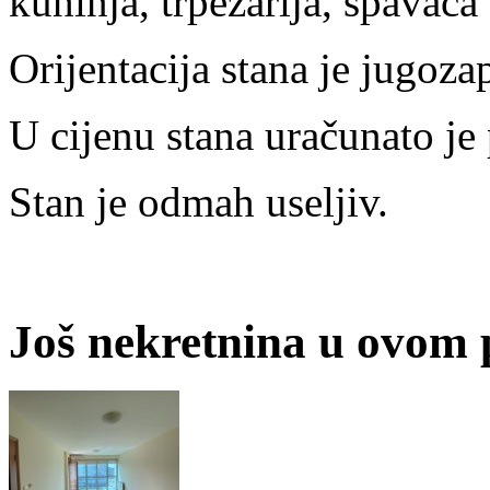
kuhinja, trpezarija, spavaća 
Orijentacija stana je jugoza
U cijenu stana uračunato j
Stan je odmah useljiv.
Još nekretnina u ovom