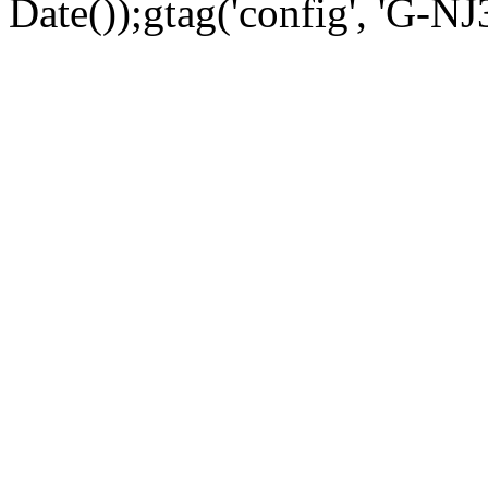
Date());gtag('config', 'G-