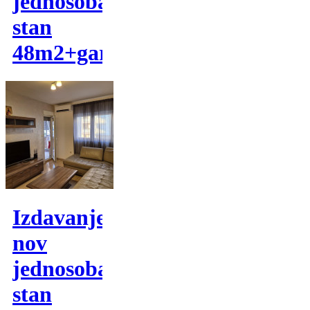
jednosoban
stan
48m2+garaza
Izdavanje,
nov
jednosoban
stan