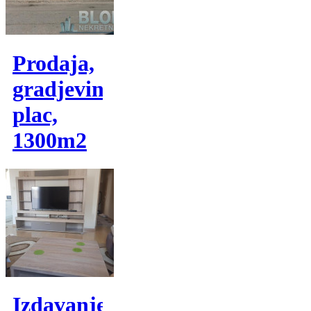
Prodaja,
gradjevinski
plac,
1300m2
Izdavanje,