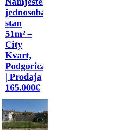
Namješten
jednosoban
stan
51m² –
City
Kvart,
Podgorica
| Prodaja
165.000€