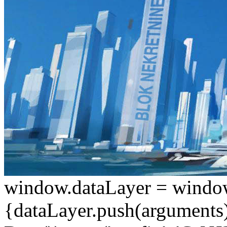
window.dataLayer = window.d
{dataLayer.push(arguments);