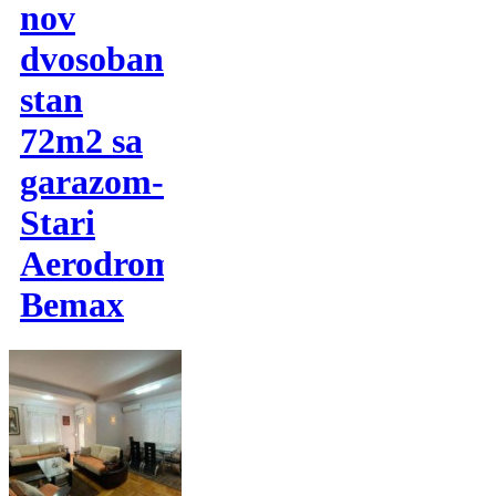
nov
dvosoban
stan
72m2 sa
garazom-
Stari
Aerodrom,
Bemax