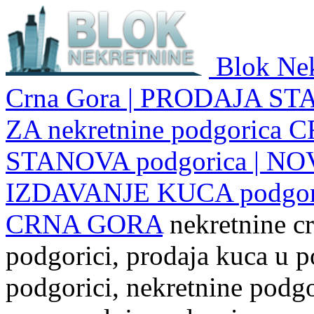
Blok Nek
Crna Gora | PRODAJA ST
ZA nekretnine podgoric
STANOVA podgorica | NO
IZDAVANJE KUCA podgo
CRNA GORA
nekretnine cr
podgorici, prodaja kuca u p
podgorici, nekretnine podgor