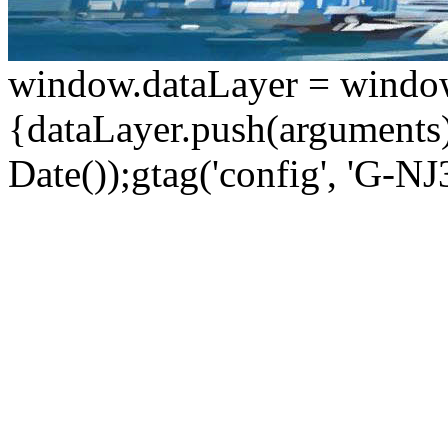
window.dataLayer = window.d
{dataLayer.push(arguments);
Date());gtag('config', 'G-