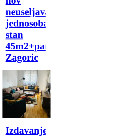
nov
neuseljavan
jednosoban
stan
45m2+parking-
Zagoric
Izdavanje,