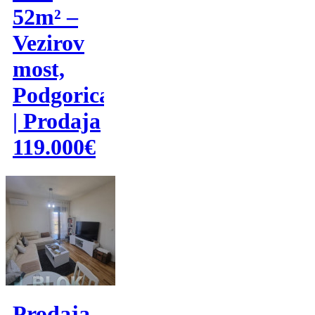
52m² –
Vezirov
most,
Podgorica
| Prodaja
119.000€
Prodaja,