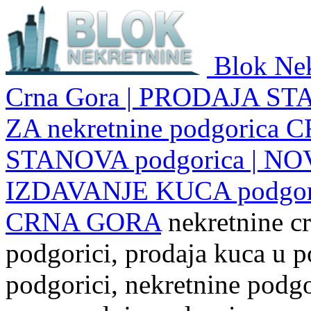
Blok Nek
Crna Gora | PRODAJA ST
ZA nekretnine podgoric
STANOVA podgorica | NO
IZDAVANJE KUCA podgo
CRNA GORA
nekretnine cr
podgorici, prodaja kuca u p
podgorici, nekretnine podgor