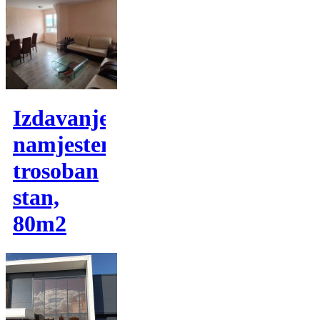
Izdavanje,
namjesten
trosoban
stan,
80m2