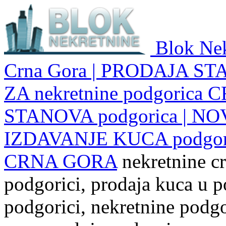
Blok Nek
Crna Gora | PRODAJA ST
ZA nekretnine podgoric
STANOVA podgorica | NO
IZDAVANJE KUCA podgo
CRNA GORA
nekretnine cr
podgorici, prodaja kuca u p
podgorici, nekretnine podgor