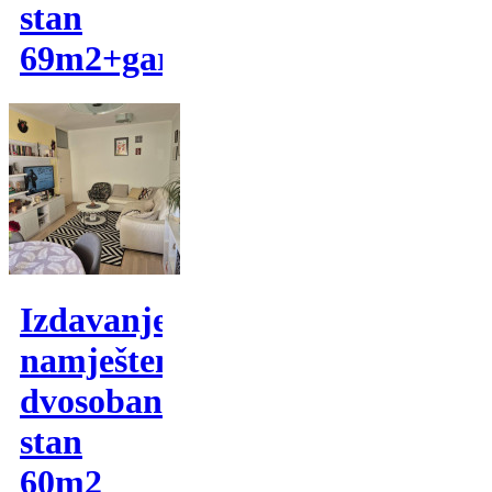
stan
69m2+garaža
Izdavanje,
namješten
dvosoban
stan
60m2