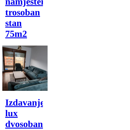
namjesten
trosoban
stan
75m2
Izdavanje,
lux
dvosoban