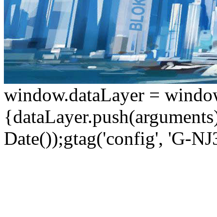
window.dataLayer = window.d
{dataLayer.push(arguments);
Date());gtag('config', 'G-