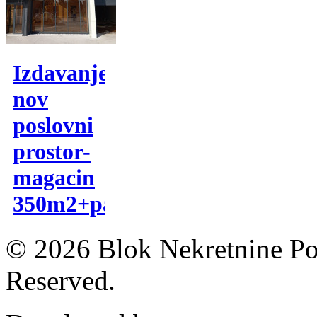
Izdavanje,
nov
poslovni
prostor-
magacin
350m2+parking
© 2026 Blok Nekretnine Pod
Reserved.