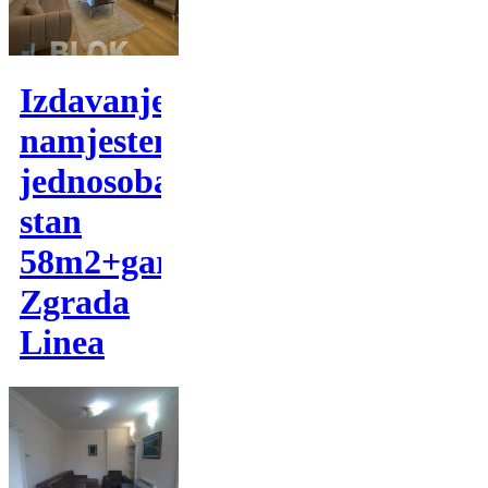
Izdavanje,
namjesten
jednosoban
stan
58m2+garaza,
Zgrada
Linea