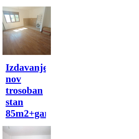
Izdavanje,
nov
trosoban
stan
85m2+garaza