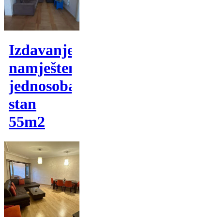
Izdavanje,
namješten
jednosoban
stan
55m2