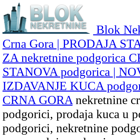
Blok Nek
Crna Gora | PRODAJA ST
ZA nekretnine podgoric
STANOVA podgorica | NO
IZDAVANJE KUCA podgo
CRNA GORA
nekretnine cr
podgorici, prodaja kuca u p
podgorici, nekretnine podgor