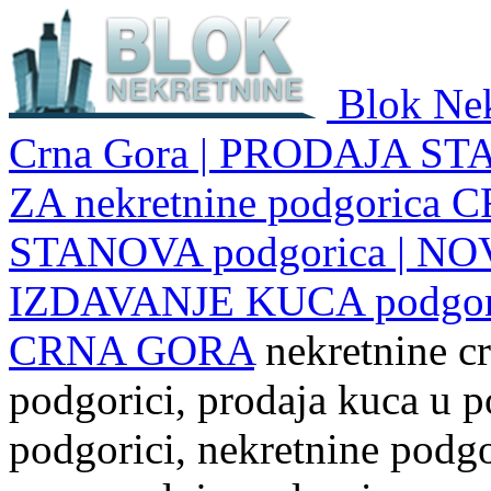
Blok Nek
Crna Gora | PRODAJA ST
ZA nekretnine podgoric
STANOVA podgorica | NO
IZDAVANJE KUCA podgo
CRNA GORA
nekretnine cr
podgorici, prodaja kuca u p
podgorici, nekretnine podgor