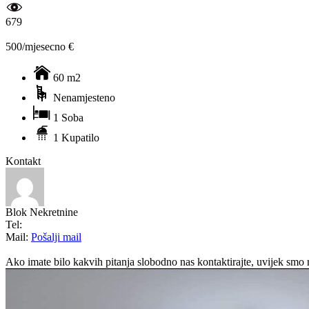
679
500/mjesecno €
60 m2
Nenamjesteno
1 Soba
1 Kupatilo
Kontakt
Blok Nekretnine
Tel:
Mail:
Pošalji mail
Ako imate bilo kakvih pitanja slobodno nas kontaktirajte, uvijek smo 