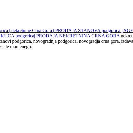
gorica | nekretnine Crna Gora | PRODAJA STANOVA podgorica |
JE KUCA podgorica| PRODAJA NEKRETNINA CRNA GORA
nekret
 stanovi podgorica, novogradnja podgorica, novogradja crna gora, izdava
 estate montenegro