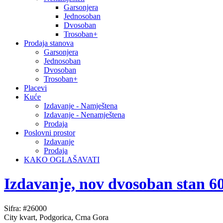
Garsonjera
Jednosoban
Dvosoban
Trosoban+
Prodaja stanova
Garsonjera
Jednosoban
Dvosoban
Trosoban+
Placevi
Kuće
Izdavanje - Namještena
Izdavanje - Nenamještena
Prodaja
Poslovni prostor
Izdavanje
Prodaja
KAKO OGLAŠAVATI
Izdavanje, nov dvosoban stan 6
Sifra: #26000
City kvart, Podgorica, Crna Gora