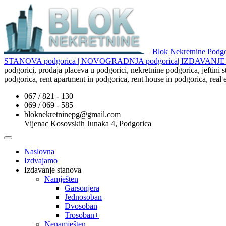
Blok Nekretnine Pod
STANOVA podgorica | NOVOGRADNJA podgorica| IZDAVAN
podgorici, prodaja placeva u podgorici, nekretnine podgorica, jeftini
podgorica, rent apartment in podgorica, rent house in podgorica, real
067 / 821 - 130
069 / 069 - 585
bloknekretninepg@gmail.com
Vijenac Kosovskih Junaka 4, Podgorica
Naslovna
Izdvajamo
Izdavanje stanova
Namješten
Garsonjera
Jednosoban
Dvosoban
Trosoban+
Nenamješten