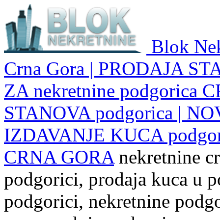
Blok Nek
Crna Gora | PRODAJA ST
ZA nekretnine podgoric
STANOVA podgorica | NO
IZDAVANJE KUCA podgo
CRNA GORA
nekretnine cr
podgorici, prodaja kuca u p
podgorici, nekretnine podgor