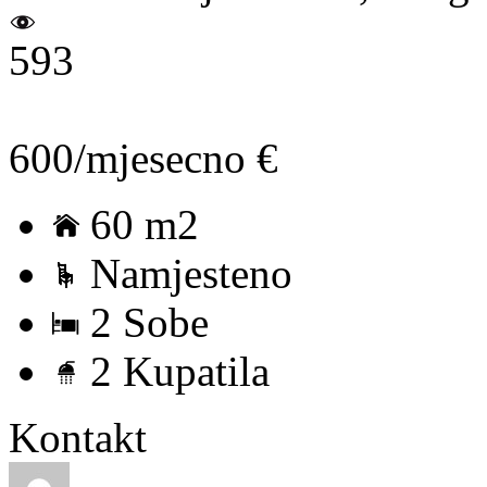
593
600/mjesecno €
60 m2
Namjesteno
2 Sobe
2 Kupatila
Kontakt