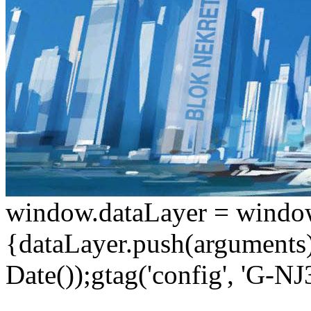
window.dataLayer = window.d
{dataLayer.push(arguments);
Date());gtag('config', 'G-