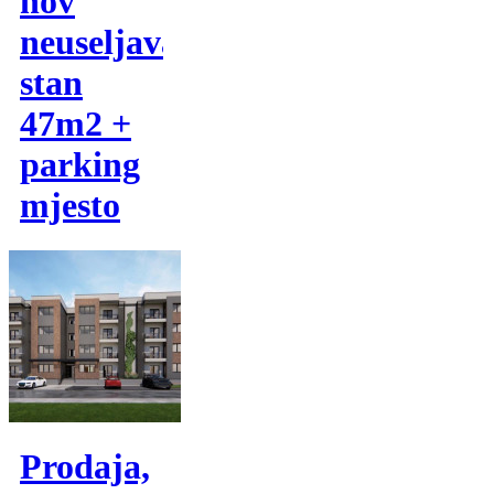
nov
neuseljavan
stan
47m2 +
parking
mjesto
Prodaja,