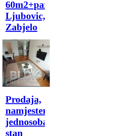
60m2+parking-
Ljubovic,
Zabjelo
Prodaja,
namjesten
jednosoban
stan