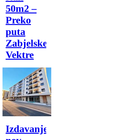
50m2 –
Preko
puta
Zabjelske
Vektre
Izdavanje,