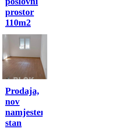
poslovni
prostor
110m2
Prodaja,
nov
namjesten
stan