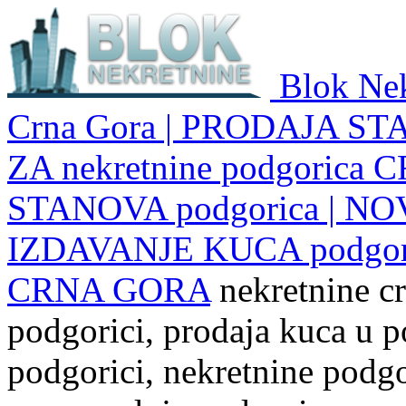
Blok Nek
Crna Gora | PRODAJA ST
ZA nekretnine podgoric
STANOVA podgorica | NO
IZDAVANJE KUCA podgo
CRNA GORA
nekretnine cr
podgorici, prodaja kuca u p
podgorici, nekretnine podgor