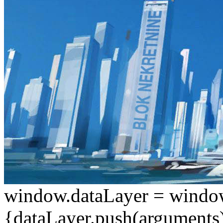
window.dataLayer = window.d
{dataLayer.push(arguments);