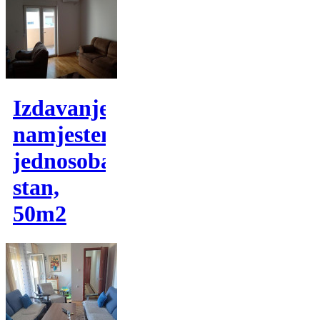
Izdavanje,
namjesten
jednosoban
stan,
50m2