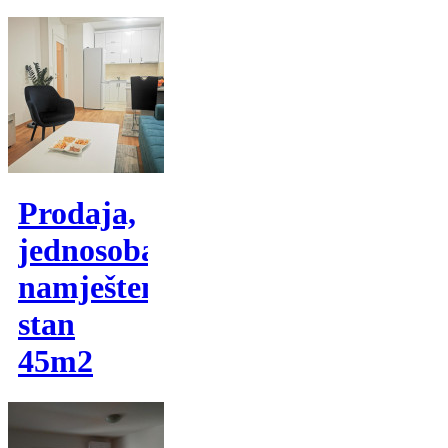
Prodaja,
jednosoban
namješten
stan
45m2