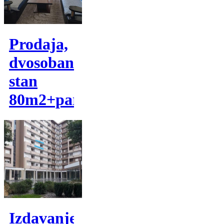
Prodaja,
dvosoban
stan
80m2+parking
Izdavanje,