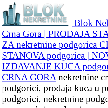
Blok Nek
Crna Gora | PRODAJA ST
ZA nekretnine podgoric
STANOVA podgorica | NO
IZDAVANJE KUCA podgo
CRNA GORA
nekretnine cr
podgorici, prodaja kuca u p
podgorici, nekretnine podgor