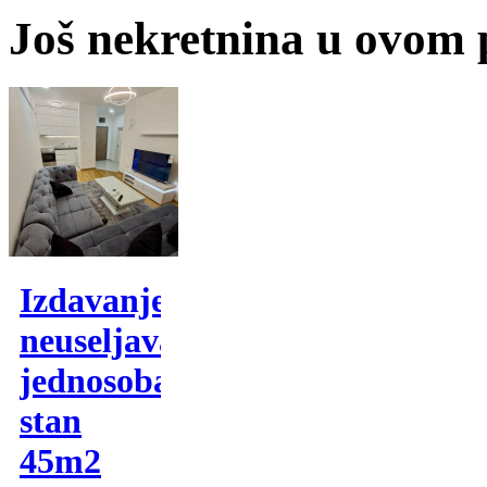
Još nekretnina u ovom
Izdavanje,
neuseljavan
jednosoban
stan
45m2