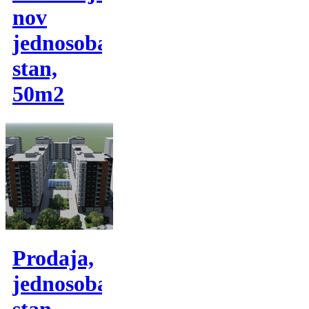
nov
jednosoban
stan,
50m2
Prodaja,
jednosoban
stan