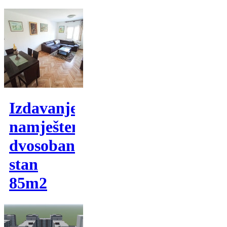
Izdavanje,
namješten
dvosoban
stan
85m2