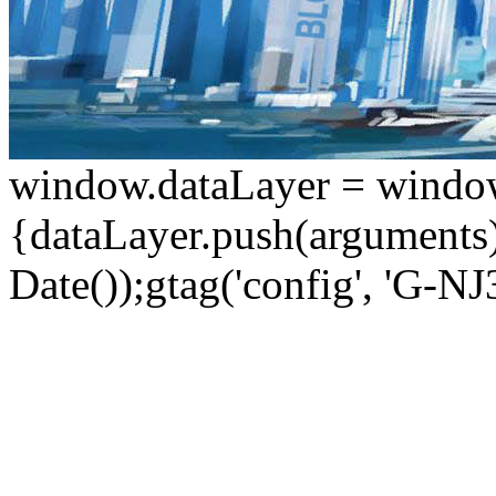
window.dataLayer = window.d
{dataLayer.push(arguments);
Date());gtag('config', 'G-