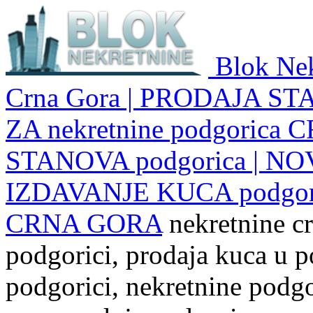
Blok Nek
Crna Gora | PRODAJA ST
ZA nekretnine podgoric
STANOVA podgorica | NO
IZDAVANJE KUCA podgo
CRNA GORA
nekretnine cr
podgorici, prodaja kuca u p
podgorici, nekretnine podgor