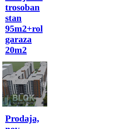
trosoban
stan
95m2+rolo
garaza
20m2
Prodaja,
nov