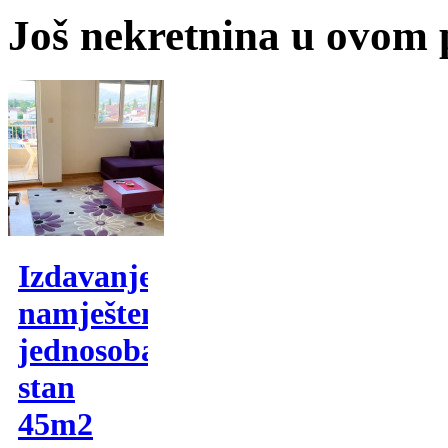
Još nekretnina u ovom
Izdavanje,
namješten
jednosoban
stan
45m2