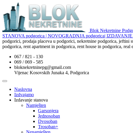
Blok Nekretnine Pod
STANOVA podgorica | NOVOGRADNJA podgorica| IZDAVAN
podgorici, prodaja placeva u podgorici, nekretnine podgorica, jeftini
podgorica, rent apartment in podgorica, rent house in podgorica, real
067 / 821 - 130
069 / 069 - 585
bloknekretninepg@gmail.com
Vijenac Kosovskih Junaka 4, Podgorica
Naslovna
Izdvajamo
Izdavanje stanova
Namješten
Garsonjera
Jednosoban
Dvosoban
Trosoban+
Nenamješten