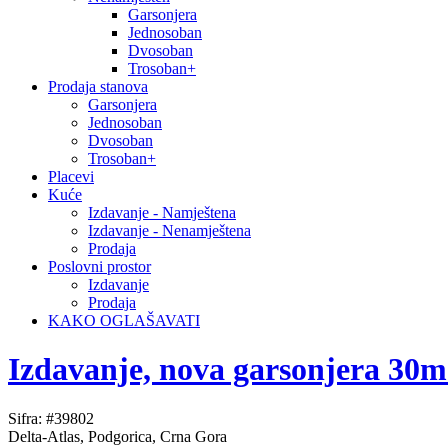
Garsonjera
Jednosoban
Dvosoban
Trosoban+
Prodaja stanova
Garsonjera
Jednosoban
Dvosoban
Trosoban+
Placevi
Kuće
Izdavanje - Namještena
Izdavanje - Nenamještena
Prodaja
Poslovni prostor
Izdavanje
Prodaja
KAKO OGLAŠAVATI
Izdavanje, nova garsonjera 30m
Sifra: #39802
Delta-Atlas, Podgorica, Crna Gora