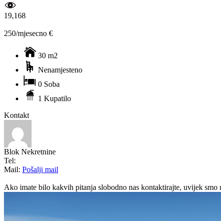
19,168
250/mjesecno €
30 m2
Nenamjesteno
0 Soba
1 Kupatilo
Kontakt
Blok Nekretnine
Tel:
Mail:
Pošalji mail
Ako imate bilo kakvih pitanja slobodno nas kontaktirajte, uvijek smo 