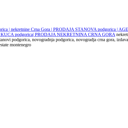
gorica | nekretnine Crna Gora | PRODAJA STANOVA podgorica |
JE KUCA podgorica| PRODAJA NEKRETNINA CRNA GORA
nekret
 stanovi podgorica, novogradnja podgorica, novogradja crna gora, izdava
 estate montenegro