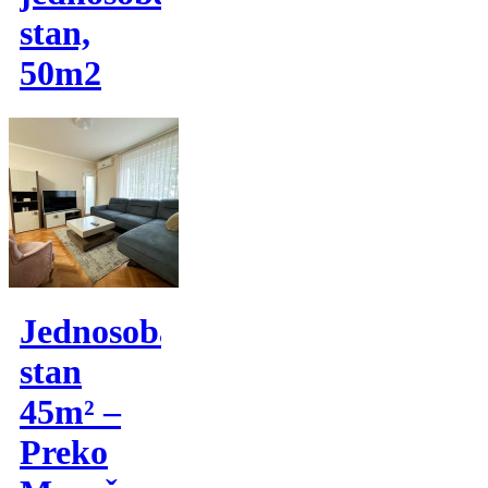
stan,
50m2
Jednosoban
stan
45m² –
Preko