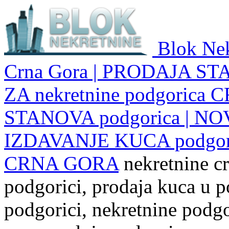
Blok Nek
Crna Gora | PRODAJA ST
ZA nekretnine podgoric
STANOVA podgorica | NO
IZDAVANJE KUCA podgo
CRNA GORA
nekretnine cr
podgorici, prodaja kuca u p
podgorici, nekretnine podgor