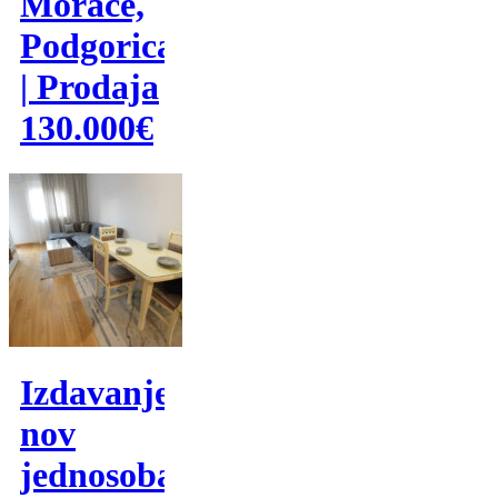
Morače,
Podgorica
| Prodaja
130.000€
Izdavanje,
nov
jednosoban