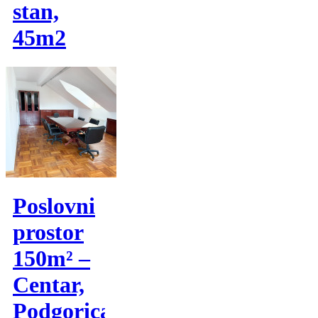
stan,
45m2
Poslovni
prostor
150m² –
Centar,
Podgorica