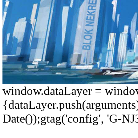
window.dataLayer = window.d
{dataLayer.push(arguments);
Date());gtag('config', 'G-