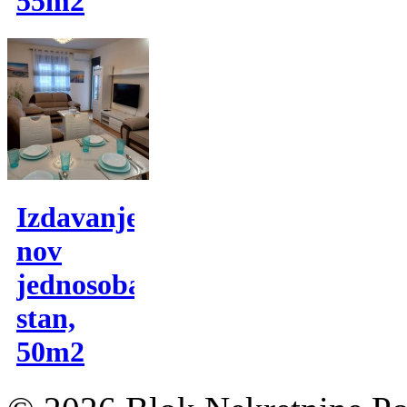
55m2
Izdavanje,
nov
jednosoban
stan,
50m2