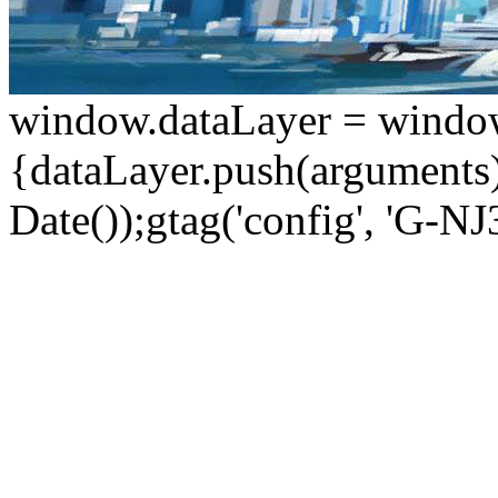
window.dataLayer = window.d
{dataLayer.push(arguments);
Date());gtag('config', 'G-