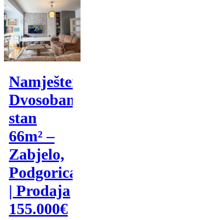
Namješten
Dvosoban
stan
66m² –
Zabjelo,
Podgorica
| Prodaja
155.000€