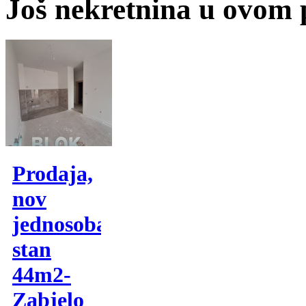
Još nekretnina u ovom
Prodaja,
nov
jednosoban
stan
44m2-
Zabjelo