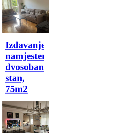
Izdavanje,
namjesten
dvosoban
stan,
75m2