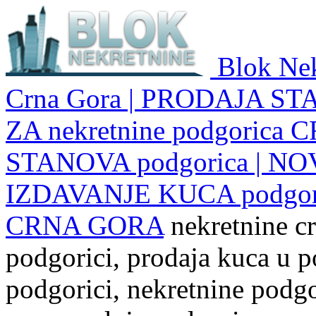
Blok Nek
Crna Gora | PRODAJA ST
ZA nekretnine podgoric
STANOVA podgorica | NO
IZDAVANJE KUCA podgo
CRNA GORA
nekretnine cr
podgorici, prodaja kuca u p
podgorici, nekretnine podgor