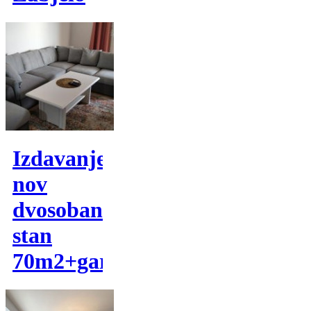
Izdavanje,
nov
dvosoban
stan
70m2+garaza