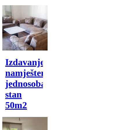
Izdavanje,
namješten
jednosoban
stan
50m2