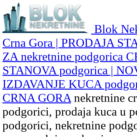
Blok Nek
Crna Gora | PRODAJA ST
ZA nekretnine podgoric
STANOVA podgorica | NO
IZDAVANJE KUCA podgo
CRNA GORA
nekretnine cr
podgorici, prodaja kuca u p
podgorici, nekretnine podgor