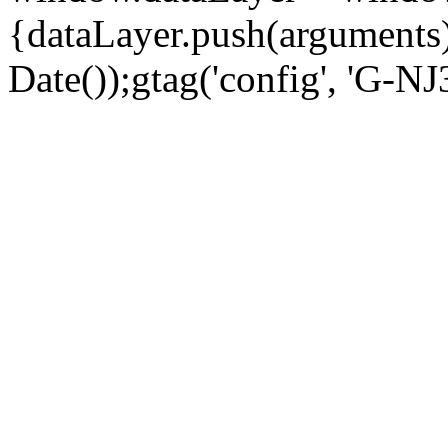
{dataLayer.push(arguments);
Date());gtag('config', 'G-