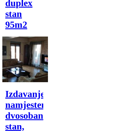
duplex
stan
95m2
Izdavanje,
namjesten
dvosoban
stan,