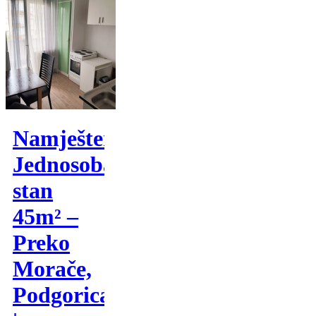
Namješten
Jednosoban
stan
45m² –
Preko
Morače,
Podgorica