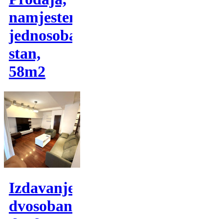
namjesten
jednosoban
stan,
58m2
Izdavanje,
dvosoban