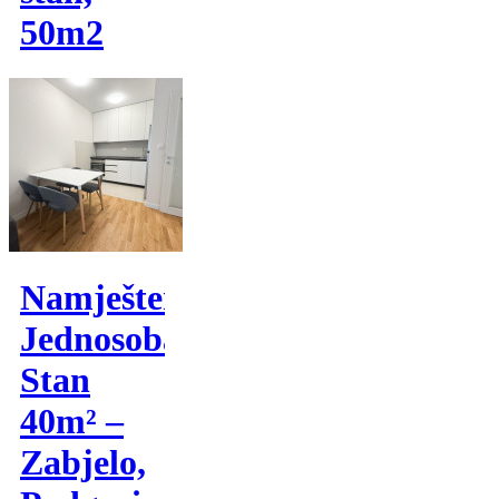
50m2
Namješten
Jednosoban
Stan
40m² –
Zabjelo,