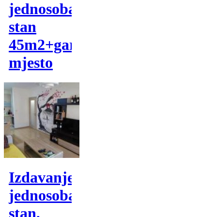
jednosoban
stan
45m2+garazno
mjesto
Izdavanje,
jednosoban
stan,