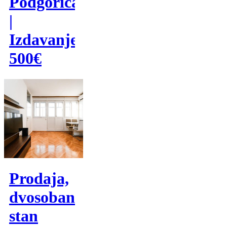
Podgorica
|
Izdavanje
500€
Prodaja,
dvosoban
stan