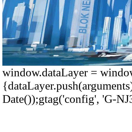
window.dataLayer = window.d
{dataLayer.push(arguments);
Date());gtag('config', 'G-