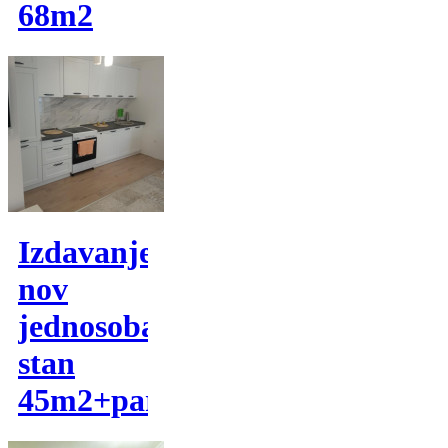
68m2
Izdavanje,
nov
jednosoban
stan
45m2+parking