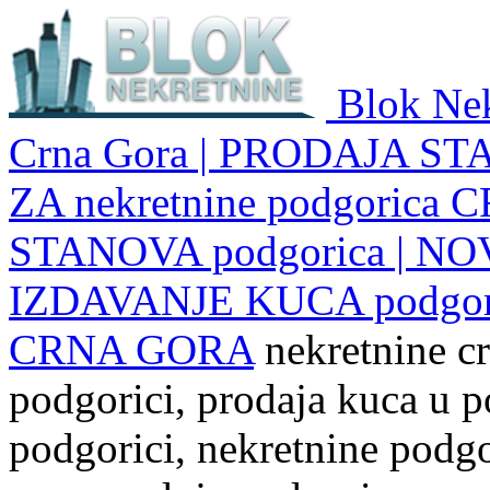
Blok Nek
Crna Gora | PRODAJA ST
ZA nekretnine podgoric
STANOVA podgorica | NO
IZDAVANJE KUCA podgo
CRNA GORA
nekretnine cr
podgorici, prodaja kuca u p
podgorici, nekretnine podgor