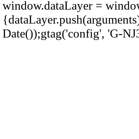
window.dataLayer = window.d
{dataLayer.push(arguments);
Date());gtag('config', 'G-