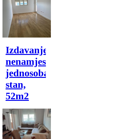
Izdavanje,
nenamjesten
jednosoban
stan,
52m2