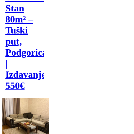
Stan
80m² –
Tuški
put,
Podgorica
|
Izdavanje
550€