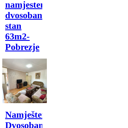
namjesten
dvosoban
stan
63m2-
Pobrezje
Namješten
Dvosoban