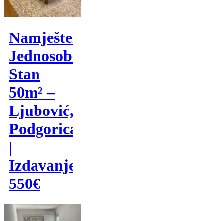
Namješten
Jednosoban
Stan
50m² –
Ljubović,
Podgorica
|
Izdavanje
550€