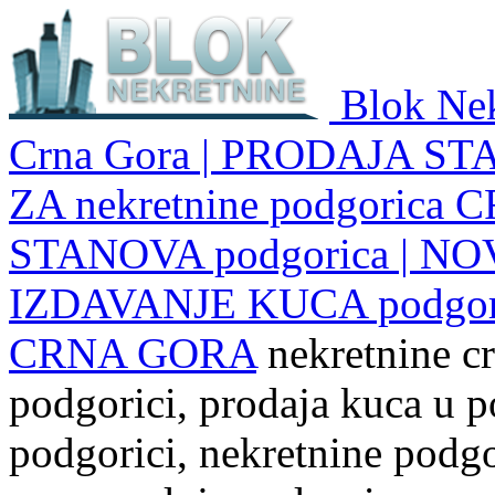
Blok Nek
Crna Gora | PRODAJA ST
ZA nekretnine podgoric
STANOVA podgorica | NO
IZDAVANJE KUCA podgo
CRNA GORA
nekretnine cr
podgorici, prodaja kuca u p
podgorici, nekretnine podgor