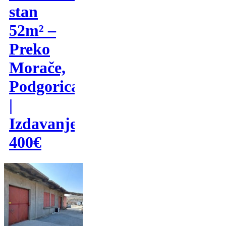
stan
52m² –
Preko
Morače,
Podgorica
|
Izdavanje
400€