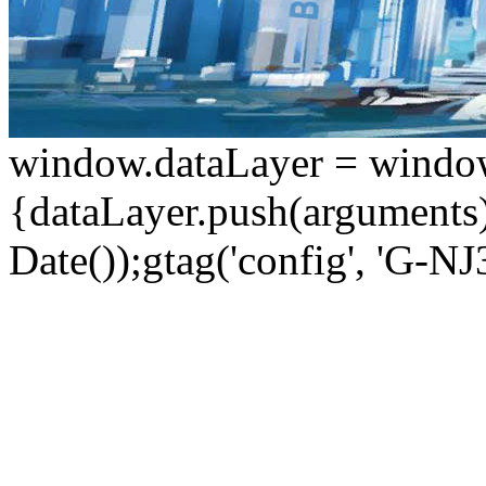
window.dataLayer = window.d
{dataLayer.push(arguments);
Date());gtag('config', 'G-