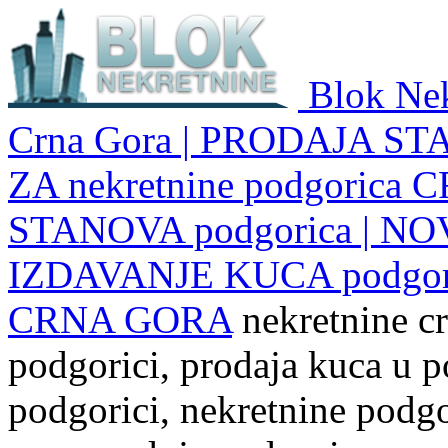
Blok Nek
Crna Gora | PRODAJA ST
ZA nekretnine podgoric
STANOVA podgorica | NO
IZDAVANJE KUCA podgo
CRNA GORA
nekretnine cr
podgorici, prodaja kuca u p
podgorici, nekretnine podgor