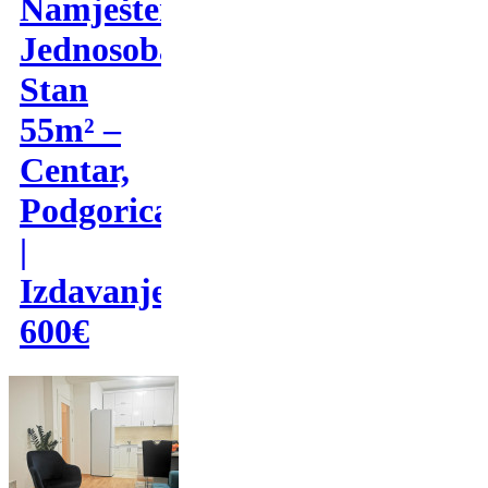
Namješten
Jednosoban
Stan
55m² –
Centar,
Podgorica
|
Izdavanje
600€