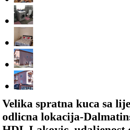
Velika spratna kuca sa li
odlicna lokacija-Dalmatins
HDL Lakovic, udaljenost