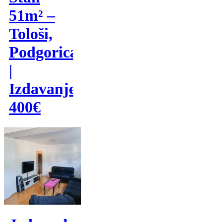
51m² –
Tološi,
Podgorica
|
Izdavanje
400€