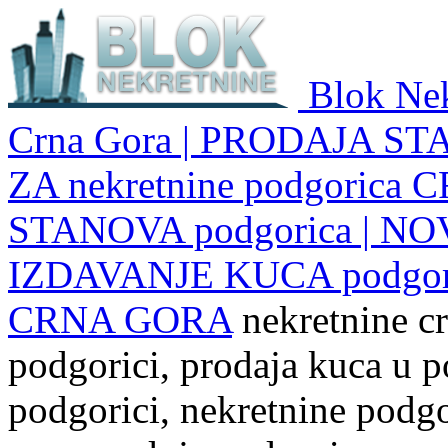
Blok Nek
Crna Gora | PRODAJA ST
ZA nekretnine podgoric
STANOVA podgorica | NO
IZDAVANJE KUCA podgo
CRNA GORA
nekretnine cr
podgorici, prodaja kuca u p
podgorici, nekretnine podgor