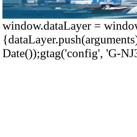
window.dataLayer = window.d
{dataLayer.push(arguments);
Date());gtag('config', 'G-