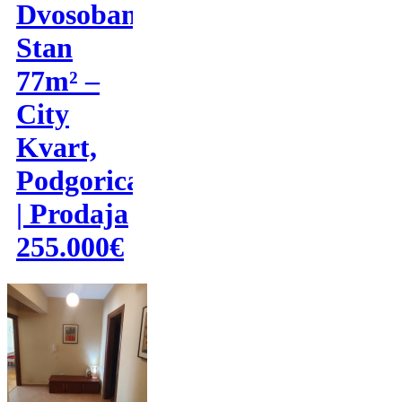
Dvosoban
Stan
77m² –
City
Kvart,
Podgorica
| Prodaja
255.000€