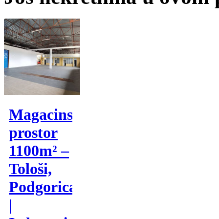
Magacinski
prostor
1100m² –
Tološi,
Podgorica
|