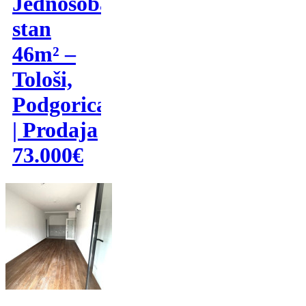
Jednosoban
stan
46m² –
Tološi,
Podgorica
| Prodaja
73.000€