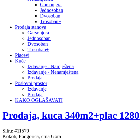
Garsonjera
Jednosoban
Dvosoban
Trosoban+
Prodaja stanova
Garsonjera
Jednosoban
Dvosoban
Trosoban+
Placevi
Kuće
Izdavanje - Namještena
Izdavanje - Nenamještena
Prodaja
Poslovni prostor
Izdavanje
Prodaja
KAKO OGLAŠAVATI
Prodaja, kuca 340m2+plac 128
Sifra: #11579
Kokoti, Podgorica, crna Gora