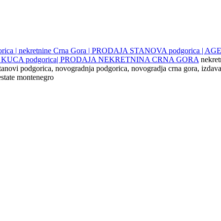
gorica | nekretnine Crna Gora | PRODAJA STANOVA podgorica |
JE KUCA podgorica| PRODAJA NEKRETNINA CRNA GORA
nekret
 stanovi podgorica, novogradnja podgorica, novogradja crna gora, izdava
 estate montenegro