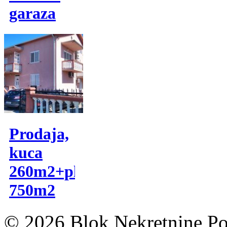
garaza
Prodaja,
kuca
260m2+plac
750m2
© 2026 Blok Nekretnine Pod