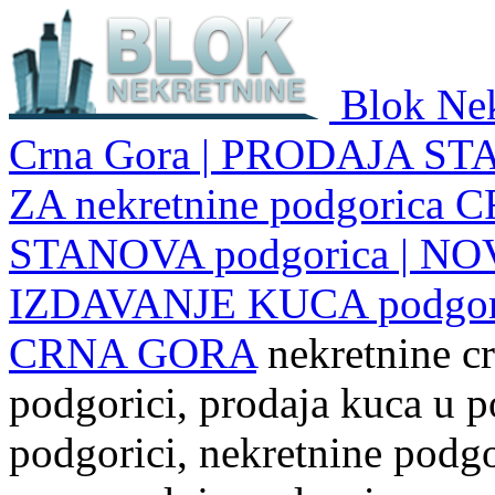
Blok Nek
Crna Gora | PRODAJA ST
ZA nekretnine podgoric
STANOVA podgorica | NO
IZDAVANJE KUCA podgo
CRNA GORA
nekretnine cr
podgorici, prodaja kuca u p
podgorici, nekretnine podgor