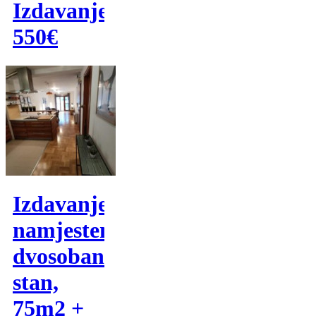
Izdavanje
550€
Izdavanje,
namjesten
dvosoban
stan,
75m2 +