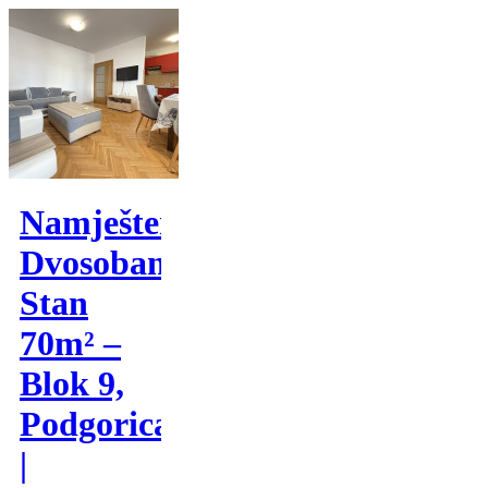
Namješten
Dvosoban
Stan
70m² –
Blok 9,
Podgorica
|