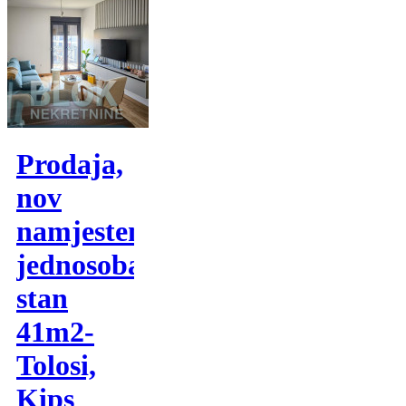
Prodaja,
nov
namjesten
jednosoban
stan
41m2-
Tolosi,
Kips