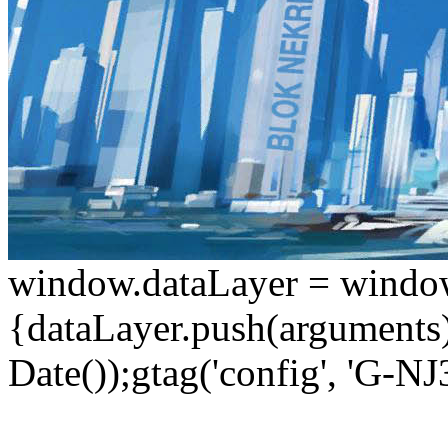
window.dataLayer = window.d
{dataLayer.push(arguments);
Date());gtag('config', 'G-