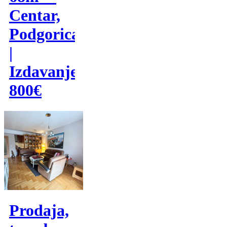
Centar,
Podgorica
|
Izdavanje
800€
Prodaja,