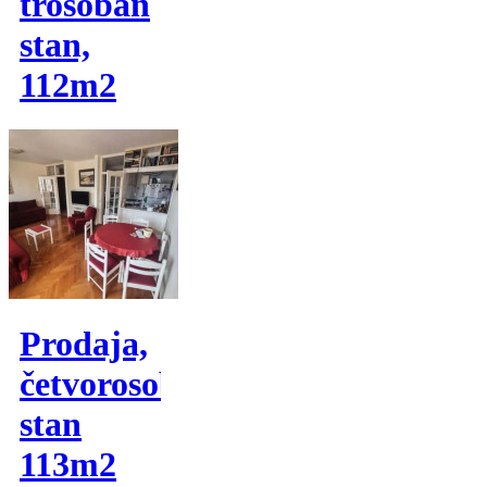
trosoban
stan,
112m2
Prodaja,
četvorosoban
stan
113m2