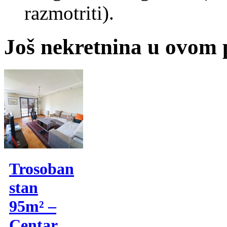
razmotriti).
Još nekretnina u ovom
Trosoban
stan
95m² –
Centar,