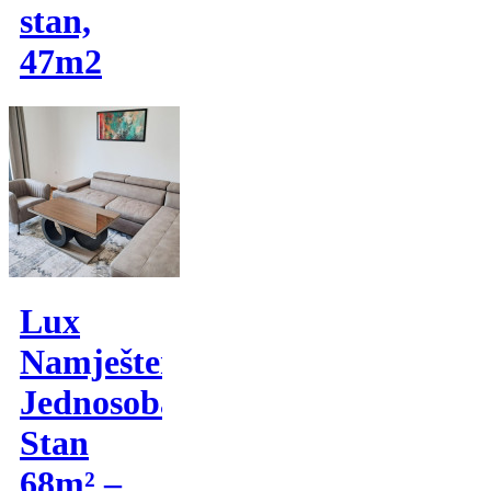
stan,
47m2
Lux
Namješten
Jednosoban
Stan
68m² –