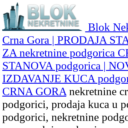
Blok Nek
Crna Gora | PRODAJA ST
ZA nekretnine podgoric
STANOVA podgorica | NO
IZDAVANJE KUCA podgo
CRNA GORA
nekretnine cr
podgorici, prodaja kuca u p
podgorici, nekretnine podgor