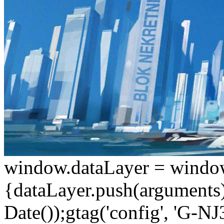
window.dataLayer = window.d
{dataLayer.push(arguments);
Date());gtag('config', 'G-