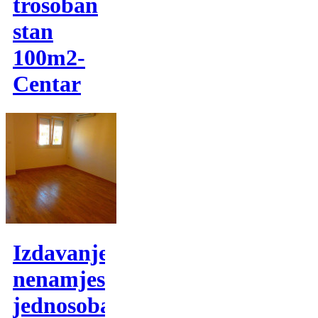
trosoban
stan
100m2-
Centar
Izdavanje,
nenamjesten
jednosoban