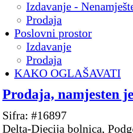
Izdavanje - Nenamješt
Prodaja
Poslovni prostor
Izdavanje
Prodaja
KAKO OGLAŠAVATI
Prodaja, namjesten j
Sifra: #16897
Delta-Djecija bolnica, Podg