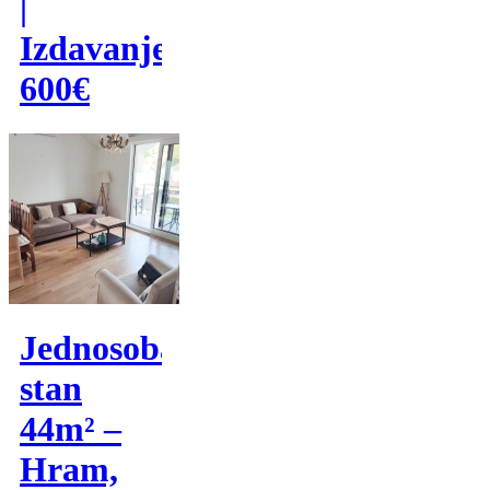
|
Izdavanje
600€
Jednosoban
stan
44m² –
Hram,