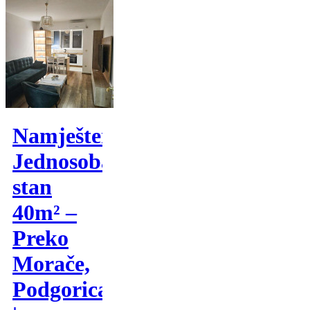
Namješten
Jednosoban
stan
40m² –
Preko
Morače,
Podgorica