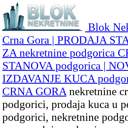
Blok Nek
Crna Gora | PRODAJA ST
ZA nekretnine podgoric
STANOVA podgorica | NO
IZDAVANJE KUCA podgo
CRNA GORA
nekretnine cr
podgorici, prodaja kuca u p
podgorici, nekretnine podgor