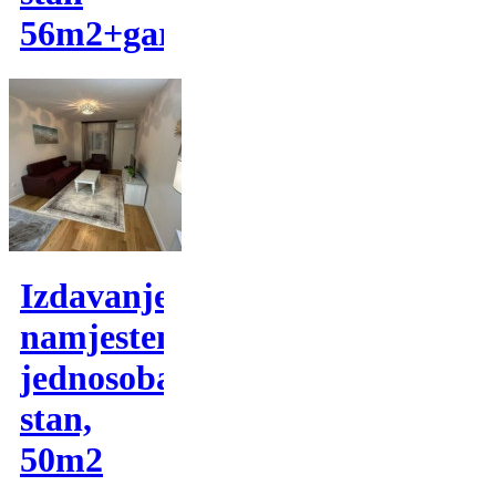
56m2+garaža
Izdavanje,
namjesten
jednosoban
stan,
50m2