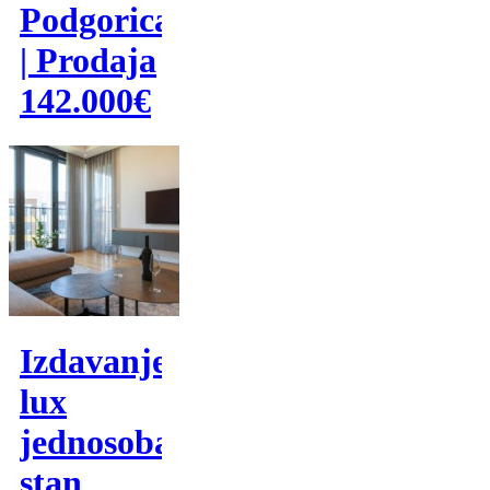
Podgorica
| Prodaja
142.000€
Izdavanje,
lux
jednosoban
stan