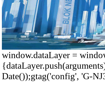
window.dataLayer = window.d
{dataLayer.push(arguments);
Date());gtag('config', 'G-