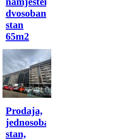
namješten
dvosoban
stan
65m2
Prodaja,
jednosoban
stan,