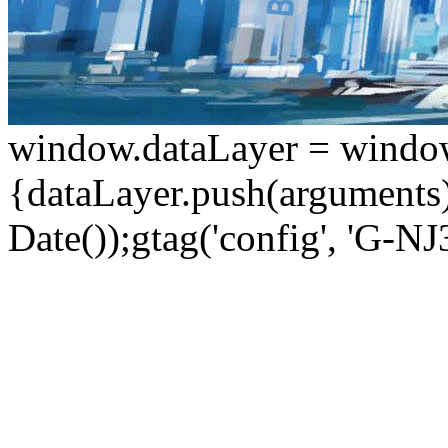
window.dataLayer = window.d
{dataLayer.push(arguments);
Date());gtag('config', 'G-