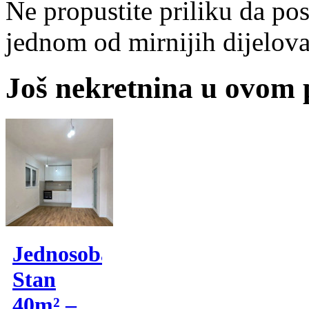
Ne propustite priliku da po
jednom od mirnijih dijelov
Još nekretnina u ovom
Jednosoban
Stan
40m² –