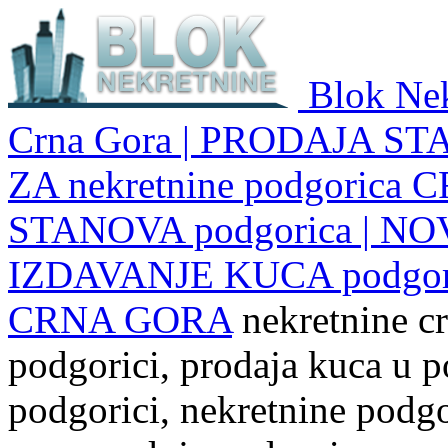
Blok Nek
Crna Gora | PRODAJA ST
ZA nekretnine podgoric
STANOVA podgorica | NO
IZDAVANJE KUCA podgo
CRNA GORA
nekretnine cr
podgorici, prodaja kuca u p
podgorici, nekretnine podgor