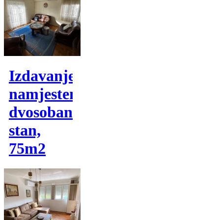
Izdavanje,
namjesten
dvosoban
stan,
75m2