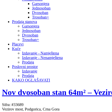
Garsonjera
Jednosoban
Dvosoban
Trosoban+
Prodaja stanova
Garsonjera
Jednosoban
Dvosoban
Trosoban+
Placevi
Kuće
Izdavanje - Namještena
Izdavanje - Nenamještena
Prodaja
Poslovni prostor
Izdavanje
Prodaja
KAKO OGLAŠAVATI
Nov dvosoban stan 64m² – Vezir
Sifra: #33689
Vezirov most, Podgorica, Crna Gora