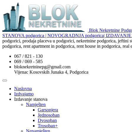
Blok Nekretnine Pod
STANOVA podgorica | NOVOGRADNJA podgorica| IZDAVAN
podgorici, prodaja placeva u podgorici, nekretnine podgorica, jeftini
podgorica, rent apartment in podgorica, rent house in podgorica, real
067 / 821 - 130
069 / 069 - 585
bloknekretninepg@gmail.com
Vijenac Kosovskih Junaka 4, Podgorica
Naslovna
Izdvajamo
Izdavanje stanova
Namješten
Garsonjera
Jednosoban
Dvosoban
Trosoban+
Nenamješten