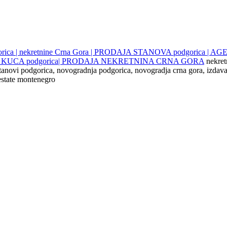
gorica | nekretnine Crna Gora | PRODAJA STANOVA podgorica |
JE KUCA podgorica| PRODAJA NEKRETNINA CRNA GORA
nekret
 stanovi podgorica, novogradnja podgorica, novogradja crna gora, izdava
 estate montenegro