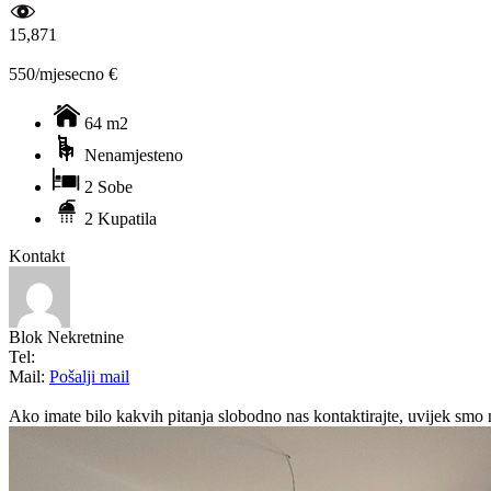
15,871
550/mjesecno €
64 m2
Nenamjesteno
2 Sobe
2 Kupatila
Kontakt
Blok Nekretnine
Tel:
Mail:
Pošalji mail
Ako imate bilo kakvih pitanja slobodno nas kontaktirajte, uvijek smo 