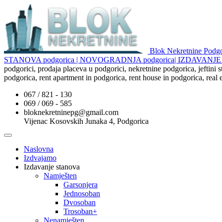
Blok Nekretnine Pod
STANOVA podgorica | NOVOGRADNJA podgorica| IZDAVAN
podgorici, prodaja placeva u podgorici, nekretnine podgorica, jeftini
podgorica, rent apartment in podgorica, rent house in podgorica, real
067 / 821 - 130
069 / 069 - 585
bloknekretninepg@gmail.com
Vijenac Kosovskih Junaka 4, Podgorica
Naslovna
Izdvajamo
Izdavanje stanova
Namješten
Garsonjera
Jednosoban
Dvosoban
Trosoban+
Nenamješten