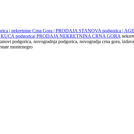
gorica | nekretnine Crna Gora | PRODAJA STANOVA podgorica |
JE KUCA podgorica| PRODAJA NEKRETNINA CRNA GORA
nekret
 stanovi podgorica, novogradnja podgorica, novogradja crna gora, izdava
 estate montenegro