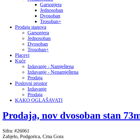
Garsonjera
Jednosoban
Dvosoban
Trosoban+
Prodaja stanova
Garsonjera
Jednosoban
Dvosoban
Trosoban+
Placevi
Kuće
Izdavanje - Namještena
Izdavanje - Nenamještena
Prodaja
Poslovni prostor
Izdavanje
Prodaja
KAKO OGLAŠAVATI
Prodaja, nov dvosoban stan 73
Sifra: #26061
Zabjelo, Podgorica, Crna Gora