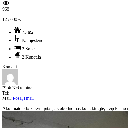
968
125 000 €
73 m2
Namjesteno
2 Sobe
2 Kupatila
Kontakt
Blok Nekretnine
Tel:
Mail:
Pošalji mail
Ako imate bilo kakvih pitanja slobodno nas kontaktirajte, uvijek smo 