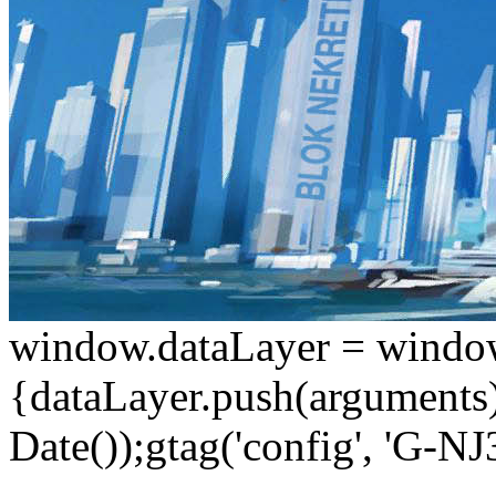
window.dataLayer = window.d
{dataLayer.push(arguments);
Date());gtag('config', 'G-