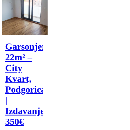
Garsonjera
22m² –
City
Kvart,
Podgorica
|
Izdavanje
350€