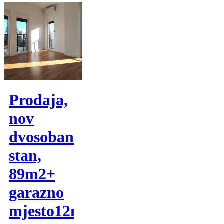
Prodaja,
nov
dvosoban
stan,
89m2+
garazno
mjesto12m2