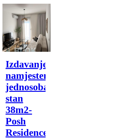
Izdavanje,
namjesten
jednosoban
stan
38m2-
Posh
Residence,