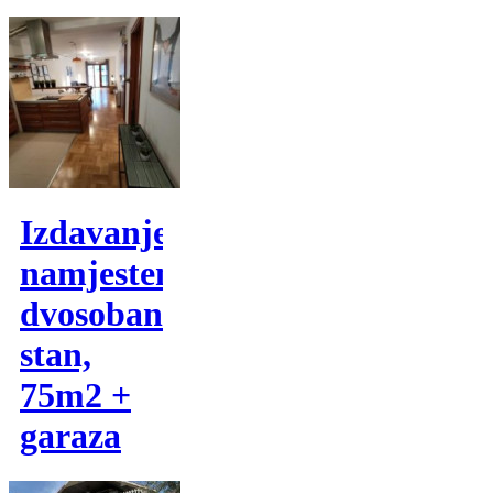
Izdavanje,
namjesten
dvosoban
stan,
75m2 +
garaza