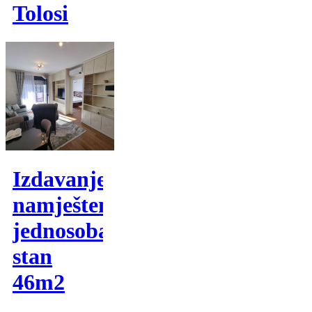
Tolosi
Izdavanje,
namješten
jednosoban
stan
46m2