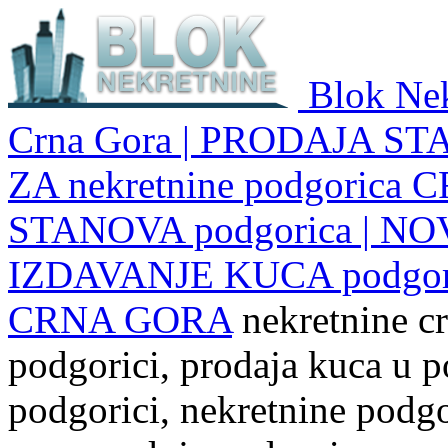
Blok Nek
Crna Gora | PRODAJA ST
ZA nekretnine podgoric
STANOVA podgorica | NO
IZDAVANJE KUCA podgo
CRNA GORA
nekretnine cr
podgorici, prodaja kuca u p
podgorici, nekretnine podgor