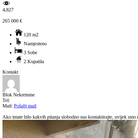
4,827
265 000 €
120 m2
Namjesteno
3 Sobe
2 Kupatila
Kontakt
Blok Nekretnine
Tel:
Mail:
Pošalji mail
Ako imate bilo kakvih pitanja slobodno nas kontaktirajte, uvijek smo 