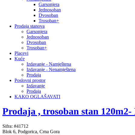
Garsonjera
Jednosoban
Dvosoban
Trosoban+
Prodaja stanova
Garsonjera
Jednosoban
Dvosoban
Trosoban+
Placevi
Kuće
Izdavanje - Namještena
Izdavanje - Nenamještena
Prodaja
Poslovni prostor
Izdavanje
Prodaja
KAKO OGLAŠAVATI
Prodaja , trosoban stan 120m2- 
Sifra: #41712
Blok 6, Podgorica, Crna Gora