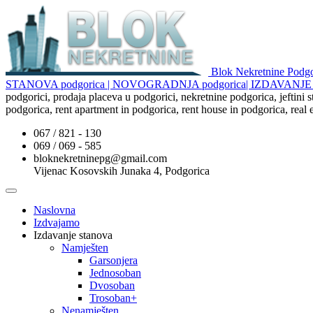
Blok Nekretnine Pod
STANOVA podgorica | NOVOGRADNJA podgorica| IZDAVAN
podgorici, prodaja placeva u podgorici, nekretnine podgorica, jeftini
podgorica, rent apartment in podgorica, rent house in podgorica, real
067 / 821 - 130
069 / 069 - 585
bloknekretninepg@gmail.com
Vijenac Kosovskih Junaka 4, Podgorica
Naslovna
Izdvajamo
Izdavanje stanova
Namješten
Garsonjera
Jednosoban
Dvosoban
Trosoban+
Nenamješten