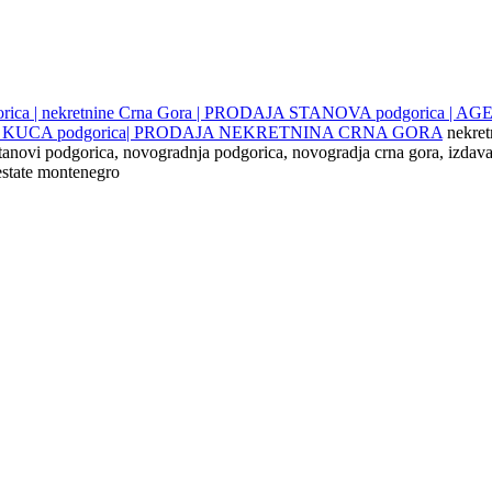
gorica | nekretnine Crna Gora | PRODAJA STANOVA podgorica |
JE KUCA podgorica| PRODAJA NEKRETNINA CRNA GORA
nekret
 stanovi podgorica, novogradnja podgorica, novogradja crna gora, izdava
 estate montenegro