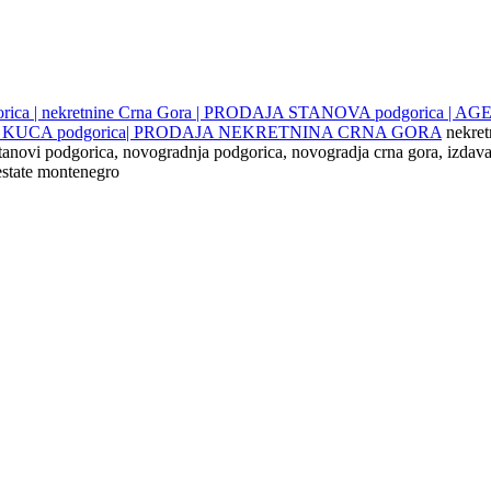
gorica | nekretnine Crna Gora | PRODAJA STANOVA podgorica |
JE KUCA podgorica| PRODAJA NEKRETNINA CRNA GORA
nekret
 stanovi podgorica, novogradnja podgorica, novogradja crna gora, izdava
 estate montenegro