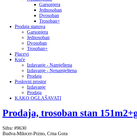
Garsonjera
Jednosoban
Dvosoban
Trosoban+
Prodaja stanova
Garsonjera
Jednosoban
Dvosoban
Trosoban+
Placevi
Kuće
Izdavanje - Namještena
Izdavanje - Nenamještena
Prodaja
Poslovni prostor
Izdavanje
Prodaja
KAKO OGLAŠAVATI
Prodaja, trosoban stan 151m2+
Sifra: #9630
Budva-Milocer-Przno, Crna Gora