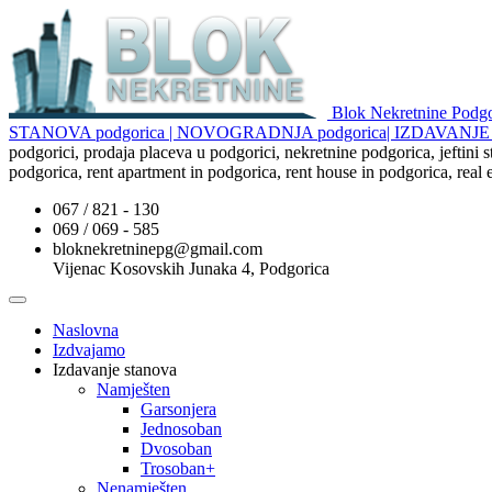
Blok Nekretnine Pod
STANOVA podgorica | NOVOGRADNJA podgorica| IZDAVAN
podgorici, prodaja placeva u podgorici, nekretnine podgorica, jeftini
podgorica, rent apartment in podgorica, rent house in podgorica, real
067 / 821 - 130
069 / 069 - 585
bloknekretninepg@gmail.com
Vijenac Kosovskih Junaka 4, Podgorica
Naslovna
Izdvajamo
Izdavanje stanova
Namješten
Garsonjera
Jednosoban
Dvosoban
Trosoban+
Nenamješten