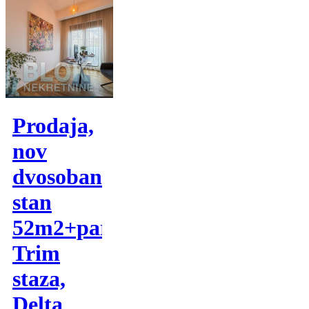
Prodaja,
nov
dvosoban
stan
52m2+parking-
Trim
staza,
Delta