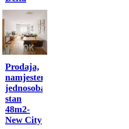
Prodaja,
namjesten
jednosoban
stan
48m2-
New City