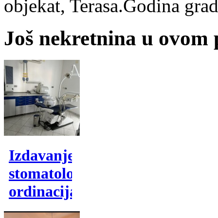
objekat, Terasa.Godina gra
Još nekretnina u ovom
Izdavanje,
stomatoloska
ordinacija