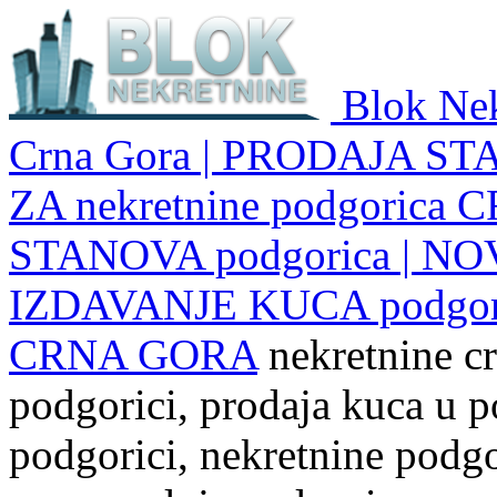
Blok Nek
Crna Gora | PRODAJA ST
ZA nekretnine podgoric
STANOVA podgorica | NO
IZDAVANJE KUCA podgo
CRNA GORA
nekretnine cr
podgorici, prodaja kuca u p
podgorici, nekretnine podgor