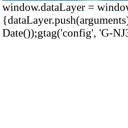
window.dataLayer = window.d
{dataLayer.push(arguments);
Date());gtag('config', 'G-